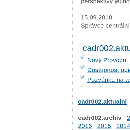
perspektivy její
15.09.2010
Správce centráln
cadr002.akt
Nový Provozní 
Dostupnost ope
Pozvánka na w
cadr002.aktualni
cadr002.archiv
2016
2015
201