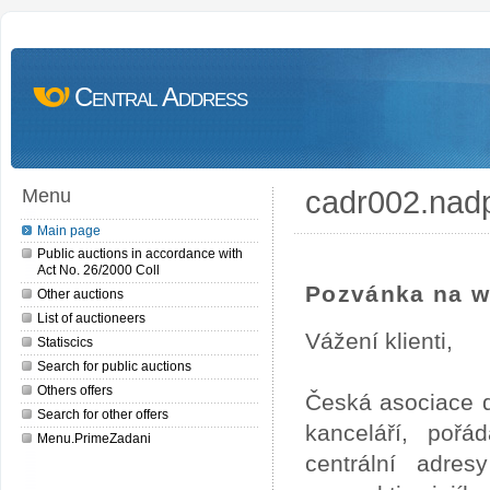
Central Address
cadr002.nad
Menu
Main page
Public auctions in accordance with
Act No. 26/2000 Coll
Pozvánka na w
Other auctions
List of auctioneers
Vážení klienti,
Statiscics
Search for public auctions
Others offers
Česká asociace d
Search for other offers
kanceláří, pořá
Menu.PrimeZadani
centrální adre