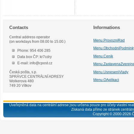
Contacts
Informations
Central address operator
Menu.ProvozniRad
(on workdays from 08.00 to 15.00.)
Menu.ObchodniPodmink
Phone: 954 406 285
Menu.Cenik
Data box ČP: kr7cdry
E-mail: info@cpost.cz
Menu.ZastavenaZverejn
Česká pošta, s.p.
Menu.UsneseniVlady
SPRÁVCE CENTRÁLNÍ ADRESY
Menu.OAplikaci
Wolkerova 480
749 20 Vítkov
Uveřejněná data na centrální adrese jsou určena pouze pro účely vlastní real
Získaná data přímo ze stránek centrální
Copyright © 2000-
2026
Č