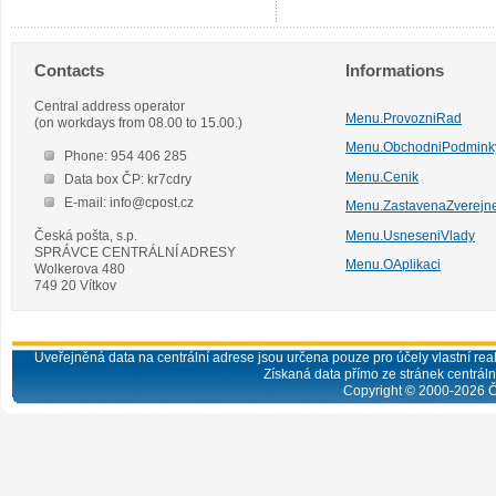
Contacts
Informations
Central address operator
Menu.ProvozniRad
(on workdays from 08.00 to 15.00.)
Menu.ObchodniPodmink
Phone: 954 406 285
Menu.Cenik
Data box ČP: kr7cdry
E-mail: info@cpost.cz
Menu.ZastavenaZverejn
Česká pošta, s.p.
Menu.UsneseniVlady
SPRÁVCE CENTRÁLNÍ ADRESY
Menu.OAplikaci
Wolkerova 480
749 20 Vítkov
Uveřejněná data na centrální adrese jsou určena pouze pro účely vlastní real
Získaná data přímo ze stránek centrální
Copyright © 2000-
2026
Č