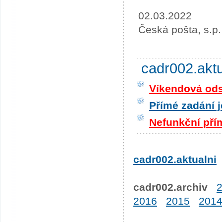
02.03.2022
Česká pošta, s.p.
cadr002.akt
Víkendová odst
Přímé zadání j
Nefunkční pří
cadr002.aktualni
cadr002.archiv
2016
2015
201