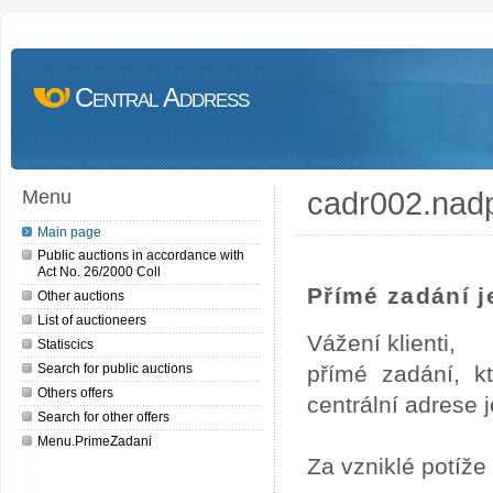
Central Address
cadr002.nad
Menu
Main page
Public auctions in accordance with
Act No. 26/2000 Coll
Přímé zadání je
Other auctions
List of auctioneers
Vážení klienti,
Statiscics
Search for public auctions
přímé zadání, k
Others offers
centrální adrese j
Search for other offers
Menu.PrimeZadani
Za vzniklé potíž