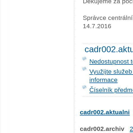
Děkujeme za poc
Správce centráln
14.7.2016
cadr002.akt
Nedostupnost t
Využijte služe
informace
Číselník předm
cadr002.aktualni
cadr002.archiv