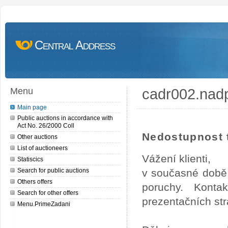
Central Address
cadr002.nad
Menu
Main page
Public auctions in accordance with
Act No. 26/2000 Coll
Nedostupnost t
Other auctions
List of auctioneers
Vážení klienti,
Statiscics
Search for public auctions
v současné době 
Others offers
poruchy. Konta
Search for other offers
prezentačních str
Menu.PrimeZadani