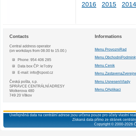
2016
2015
201
Contacts
Informations
Central address operator
Menu.ProvozniRad
(on workdays from 08.00 to 15.00.)
Menu.ObchodniPodmink
Phone: 954 406 285
Menu.Cenik
Data box ČP: kr7cdry
E-mail: info@cpost.cz
Menu.ZastavenaZverejn
Česká pošta, s.p.
Menu.UsneseniVlady
SPRÁVCE CENTRÁLNÍ ADRESY
Menu.OAplikaci
Wolkerova 480
749 20 Vítkov
Uveřejněná data na centrální adrese jsou určena pouze pro účely vlastní real
Získaná data přímo ze stránek centrální
Copyright © 2000-
2026
Č