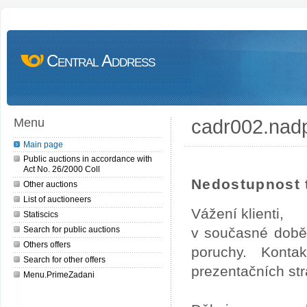
Central Address
cadr002.nad
Menu
Main page
Public auctions in accordance with
Act No. 26/2000 Coll
Nedostupnost t
Other auctions
List of auctioneers
Vážení klienti,
Statiscics
Search for public auctions
v současné době
Others offers
poruchy. Konta
Search for other offers
prezentačních str
Menu.PrimeZadani