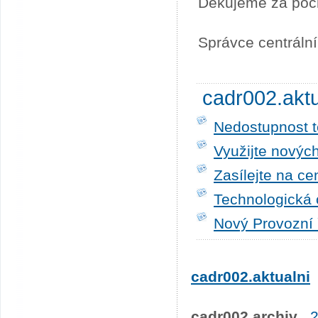
Děkujeme za poc
Správce centráln
cadr002.akt
Nedostupnost t
Využijte novýc
Zasílejte na ce
Technologická 
Nový Provozní 
cadr002.aktualni
cadr002.archiv