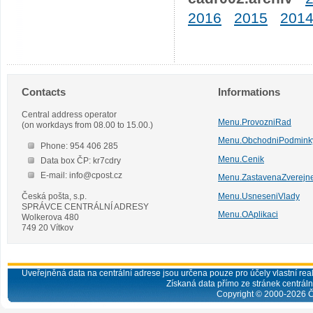
2016
2015
201
Contacts
Informations
Central address operator
Menu.ProvozniRad
(on workdays from 08.00 to 15.00.)
Menu.ObchodniPodmink
Phone: 954 406 285
Menu.Cenik
Data box ČP: kr7cdry
E-mail: info@cpost.cz
Menu.ZastavenaZverejn
Česká pošta, s.p.
Menu.UsneseniVlady
SPRÁVCE CENTRÁLNÍ ADRESY
Menu.OAplikaci
Wolkerova 480
749 20 Vítkov
Uveřejněná data na centrální adrese jsou určena pouze pro účely vlastní real
Získaná data přímo ze stránek centrální
Copyright © 2000-
2026
Č