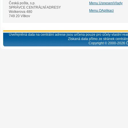
Česká pošta, s.p.
Menu.UsneseniVlady
SPRÁVCE CENTRÁLNÍ ADRESY
Menu.OAplikaci
Wolkerova 480
749 20 Vítkov
Uveřejněná data na centrální adrese jsou určena pouze pro účely vlastní real
Získaná data přímo ze stránek centrální
Copyright © 2000-
2026
Č