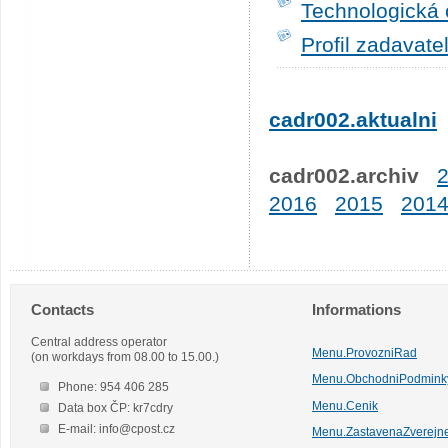
Technologická 
Profil zadavate
cadr002.aktualni
cadr002.archiv
2016
2015
201
Contacts
Informations
Central address operator
Menu.ProvozniRad
(on workdays from 08.00 to 15.00.)
Menu.ObchodniPodmink
Phone: 954 406 285
Menu.Cenik
Data box ČP: kr7cdry
E-mail: info@cpost.cz
Menu.ZastavenaZverejn