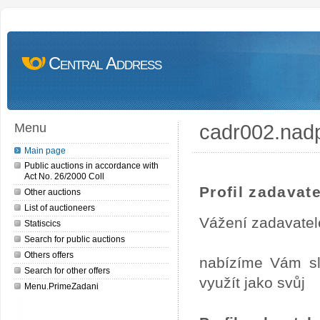
Central Address
cadr002.nad
Menu
Main page
Public auctions in accordance with
Act No. 26/2000 Coll
Profil zadavate
Other auctions
List of auctioneers
Vážení zadavatel
Statiscics
Search for public auctions
Others offers
nabízíme Vám sl
Search for other offers
využít jako svůj
Menu.PrimeZadani