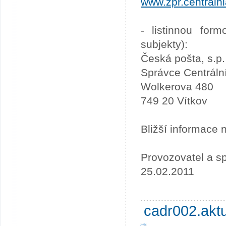
www.zpr.centraln
- listinnou for
subjekty):
Česká pošta, s.p.
Správce Centráln
Wolkerova 480
749 20 Vítkov
Bližší informace
Provozovatel a sp
25.02.2011
cadr002.akt