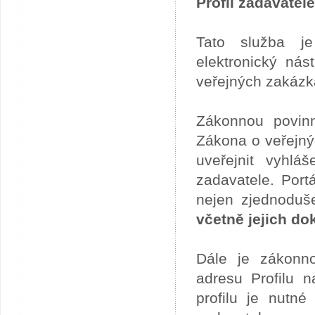
Profil zadavatele
Tato služba je
elektronický ná
veřejných zakázk
Zákonnou povinn
Zákona o veřejný
uveřejnit vyhlá
zadavatele. Port
nejen zjednoduše
včetně jejich d
Dále je zákonno
adresu Profilu n
profilu je nutné