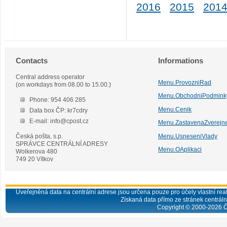
2016
2015
201
Contacts
Informations
Central address operator
Menu.ProvozniRad
(on workdays from 08.00 to 15.00.)
Menu.ObchodniPodmink
Phone: 954 406 285
Menu.Cenik
Data box ČP: kr7cdry
E-mail: info@cpost.cz
Menu.ZastavenaZverejn
Česká pošta, s.p.
Menu.UsneseniVlady
SPRÁVCE CENTRÁLNÍ ADRESY
Menu.OAplikaci
Wolkerova 480
749 20 Vítkov
Uveřejněná data na centrální adrese jsou určena pouze pro účely vlastní real
Získaná data přímo ze stránek centrální
Copyright © 2000-
2026
Č