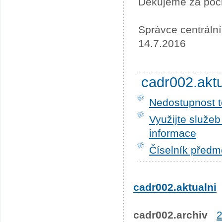
Děkujeme za poc
Správce centráln
14.7.2016
cadr002.akt
Nedostupnost t
Využijte služe
informace
Číselník předm
cadr002.aktualni
cadr002.archiv