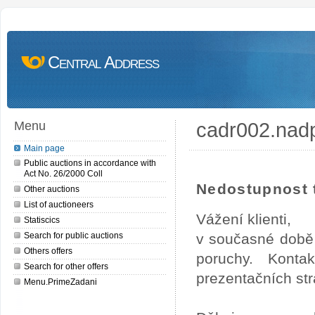
Central Address
cadr002.nad
Menu
Main page
Public auctions in accordance with
Act No. 26/2000 Coll
Nedostupnost t
Other auctions
List of auctioneers
Vážení klienti,
Statiscics
Search for public auctions
v současné době 
Others offers
poruchy. Konta
Search for other offers
prezentačních str
Menu.PrimeZadani