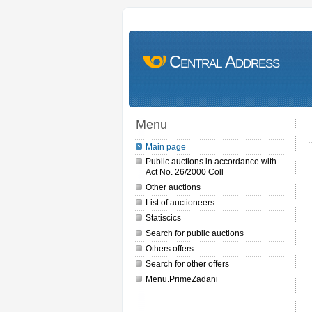
Central Address
Menu
Main page
Public auctions in accordance with
Act No. 26/2000 Coll
Other auctions
List of auctioneers
Statiscics
Search for public auctions
Others offers
Search for other offers
Menu.PrimeZadani