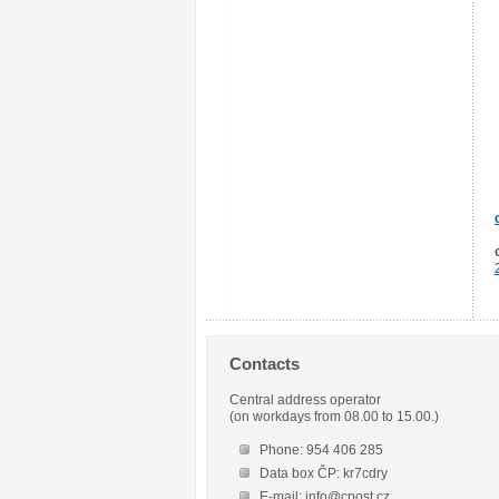
Contacts
Central address operator
(on workdays from 08.00 to 15.00.)
Phone: 954 406 285
Data box ČP: kr7cdry
E-mail: info@cpost.cz