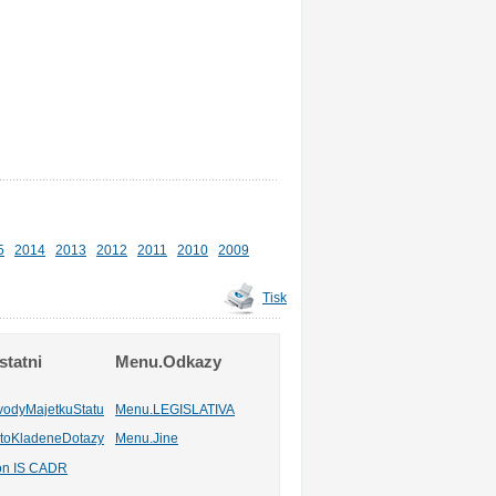
5
2014
2013
2012
2011
2010
2009
Tisk
tatni
Menu.Odkazy
vodyMajetkuStatu
Menu.LEGISLATIVA
toKladeneDotazy
Menu.Jine
ion IS CADR