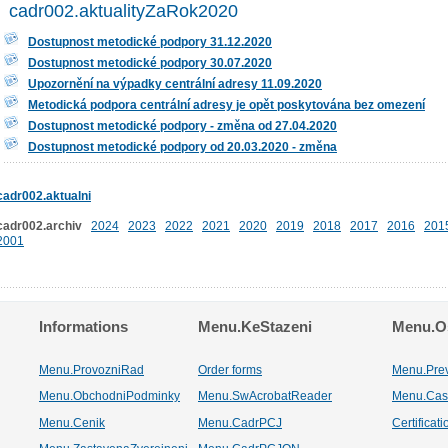
cadr002.aktualityZaRok2020
Dostupnost metodické podpory 31.12.2020
Dostupnost metodické podpory 30.07.2020
Upozornění na výpadky centrální adresy 11.09.2020
Metodická podpora centrální adresy je opět poskytována bez omezení
Dostupnost metodické podpory - změna od 27.04.2020
Dostupnost metodické podpory od 20.03.2020 - změna
cadr002.aktualni
cadr002.archiv
2024
2023
2022
2021
2020
2019
2018
2017
2016
201
2001
Informations
Menu.KeStazeni
Menu.Os
Menu.ProvozniRad
Order forms
Menu.Pre
Menu.ObchodniPodminky
Menu.SwAcrobatReader
Menu.Cas
Menu.Cenik
Menu.CadrPCJ
Certificat