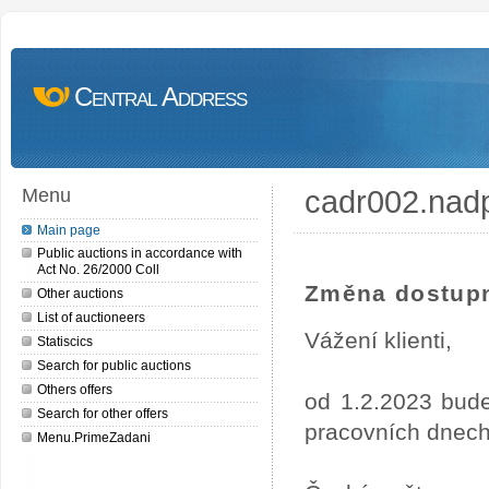
Central Address
cadr002.nad
Menu
Main page
Public auctions in accordance with
Act No. 26/2000 Coll
Změna dostupn
Other auctions
List of auctioneers
Vážení klienti,
Statiscics
Search for public auctions
Others offers
od 1.2.2023 bude
Search for other offers
pracovních dnech
Menu.PrimeZadani