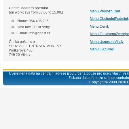
Central address operator
Menu.ProvozniRad
(on workdays from 08.00 to 15.00.)
Menu.ObchodniPodmink
Phone: 954 406 285
Menu.Cenik
Data box ČP: kr7cdry
E-mail: info@cpost.cz
Menu.ZastavenaZverejn
Česká pošta, s.p.
Menu.UsneseniVlady
SPRÁVCE CENTRÁLNÍ ADRESY
Menu.OAplikaci
Wolkerova 480
749 20 Vítkov
Uveřejněná data na centrální adrese jsou určena pouze pro účely vlastní real
Získaná data přímo ze stránek centrální
Copyright © 2000-
2026
Č