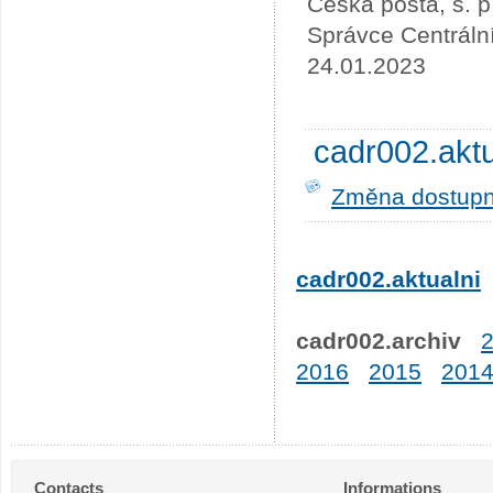
Česká pošta, s. p
Správce Centráln
24.01.2023
cadr002.akt
Změna dostupno
cadr002.aktualni
cadr002.archiv
2016
2015
201
Contacts
Informations