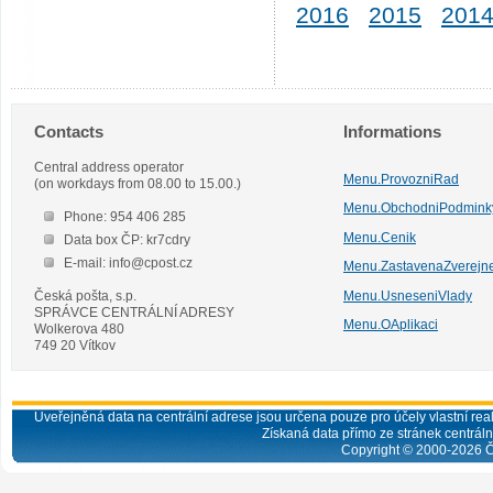
2016
2015
201
Contacts
Informations
Central address operator
Menu.ProvozniRad
(on workdays from 08.00 to 15.00.)
Menu.ObchodniPodmink
Phone: 954 406 285
Menu.Cenik
Data box ČP: kr7cdry
E-mail: info@cpost.cz
Menu.ZastavenaZverejn
Česká pošta, s.p.
Menu.UsneseniVlady
SPRÁVCE CENTRÁLNÍ ADRESY
Menu.OAplikaci
Wolkerova 480
749 20 Vítkov
Uveřejněná data na centrální adrese jsou určena pouze pro účely vlastní real
Získaná data přímo ze stránek centrální
Copyright © 2000-
2026
Č