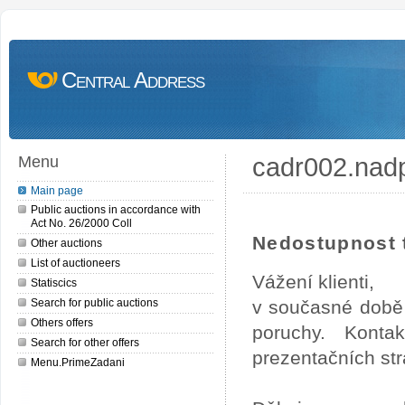
Central Address
cadr002.nad
Menu
Main page
Public auctions in accordance with
Act No. 26/2000 Coll
Nedostupnost t
Other auctions
List of auctioneers
Vážení klienti,
Statiscics
Search for public auctions
v současné době 
Others offers
poruchy. Konta
Search for other offers
prezentačních str
Menu.PrimeZadani