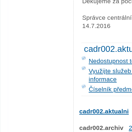
Děkujeme za poc
Správce centráln
14.7.2016
cadr002.akt
Nedostupnost t
Využijte služe
informace
Číselník předm
cadr002.aktualni
cadr002.archiv