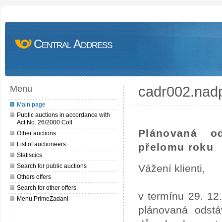
Central Address
cadr002.nad
Menu
Main page
Public auctions in accordance with
Act No. 26/2000 Coll
Plánovaná o
Other auctions
List of auctioneers
přelomu roku
Statiscics
Search for public auctions
Vážení klienti,
Others offers
Search for other offers
v termínu 29. 12
Menu.PrimeZadani
plánovaná odstá