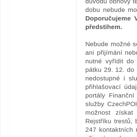
důvodu obnovy te
dobu nebude možn
Doporučujeme V
předstihem.
Nebude možné se 
ani přijímání ne
nutné vyřídit do
pátku 29. 12. do
nedostupné i slu
přihlašovací úda
portály Finančn
služby CzechPOI
možnost získat 
Rejstříku trestů
247 kontaktních