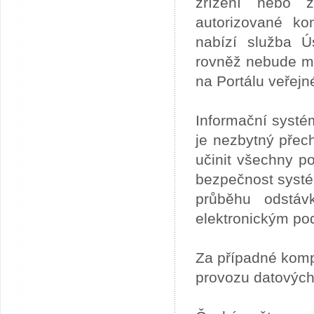
zřízení nebo z
autorizované ko
nabízí služba 
rovněž nebude mo
na Portálu veřejn
Informační systé
je nezbytný přech
učinit všechny p
bezpečnost systém
průběhu odstáv
elektronickým po
Za případné kom
provozu datových