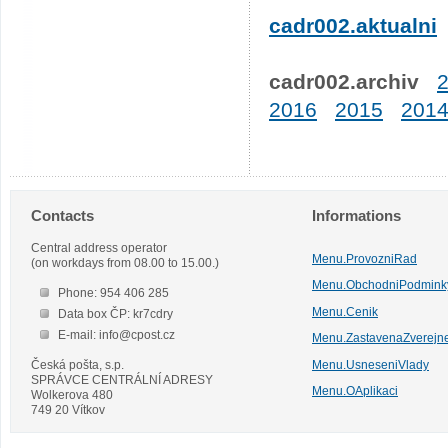
cadr002.aktualni
cadr002.archiv
2016
2015
201
Contacts
Informations
Central address operator
Menu.ProvozniRad
(on workdays from 08.00 to 15.00.)
Menu.ObchodniPodmink
Phone: 954 406 285
Menu.Cenik
Data box ČP: kr7cdry
E-mail: info@cpost.cz
Menu.ZastavenaZverejn
Česká pošta, s.p.
Menu.UsneseniVlady
SPRÁVCE CENTRÁLNÍ ADRESY
Menu.OAplikaci
Wolkerova 480
749 20 Vítkov