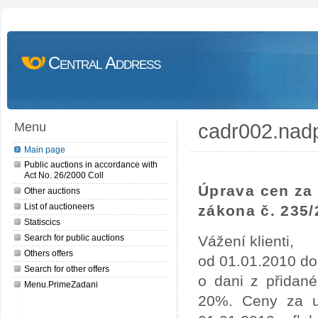
Central Address
cadr002.nad
Menu
Main page
Public auctions in accordance with
Act No. 26/2000 Coll
Úprava cen za 
Other auctions
List of auctioneers
zákona č. 235/
Statiscics
Search for public auctions
Vážení klienti,
Others offers
od 01.01.2010 do
Search for other offers
o dani z přidan
Menu.PrimeZadani
20%. Ceny za uv