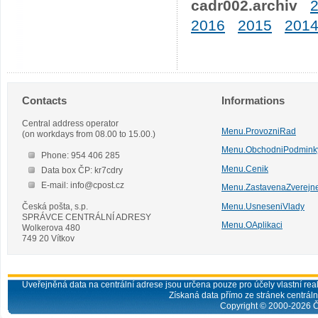
cadr002.archiv
2016
2015
201
Contacts
Informations
Central address operator
Menu.ProvozniRad
(on workdays from 08.00 to 15.00.)
Menu.ObchodniPodmink
Phone: 954 406 285
Menu.Cenik
Data box ČP: kr7cdry
E-mail: info@cpost.cz
Menu.ZastavenaZverejn
Česká pošta, s.p.
Menu.UsneseniVlady
SPRÁVCE CENTRÁLNÍ ADRESY
Menu.OAplikaci
Wolkerova 480
749 20 Vítkov
Uveřejněná data na centrální adrese jsou určena pouze pro účely vlastní real
Získaná data přímo ze stránek centrální
Copyright © 2000-
2026
Č