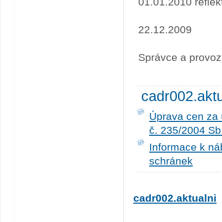
01.01.2010 refle
22.12.2009
Správce a provoz
cadr002.akt
Úprava cen za 
č. 235/2004 Sb
Informace k ná
schránek
cadr002.aktualni