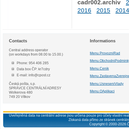
cadr002.archiv
2016
2015
201
Contacts
Informations
Central address operator
Menu.ProvozniRad
(on workdays from 08.00 to 15.00.)
Menu.ObchodniPodmink
Phone: 954 406 285
Menu.Cenik
Data box ČP: kr7cdry
E-mail: info@cpost.cz
Menu.ZastavenaZverejn
Česká pošta, s.p.
Menu.UsneseniVlady
SPRÁVCE CENTRÁLNÍ ADRESY
Menu.OAplikaci
Wolkerova 480
749 20 Vítkov
Uveřejněná data na centrální adrese jsou určena pouze pro účely vlastní real
Získaná data přímo ze stránek centrální
Copyright © 2000-
2026
Č