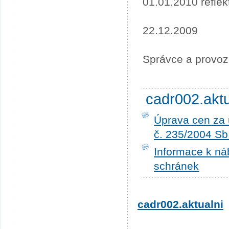
01.01.2010 refle
22.12.2009
Správce a provoz
cadr002.akt
Úprava cen za 
č. 235/2004 Sb
Informace k ná
schránek
cadr002.aktualni