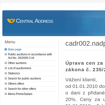
Central Address
cadr002.nad
Menu
Main page
Public auctions in accordance with
Act No. 26/2000 Coll
Úprava cen za 
Other auctions
List of auctioneers
zákona č. 235/
Statiscics
Search for public auctions
Vážení klienti,
Others offers
od 01.01.2010 do
Search for other offers
o dani z přidan
Menu.PrimeZadani
20%. Ceny za uv