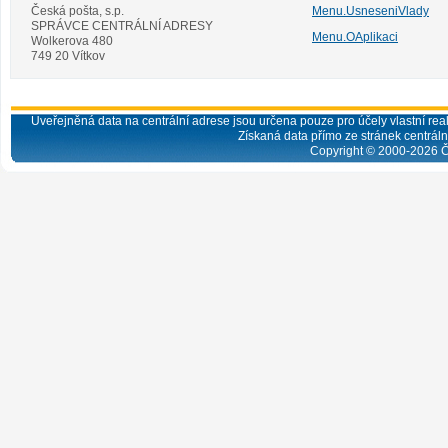
Česká pošta, s.p.
Menu.UsneseniVlady
SPRÁVCE CENTRÁLNÍ ADRESY
Menu.OAplikaci
Wolkerova 480
749 20 Vítkov
Uveřejněná data na centrální adrese jsou určena pouze pro účely vlastní real
Získaná data přímo ze stránek centrální
Copyright © 2000-
2026
Č