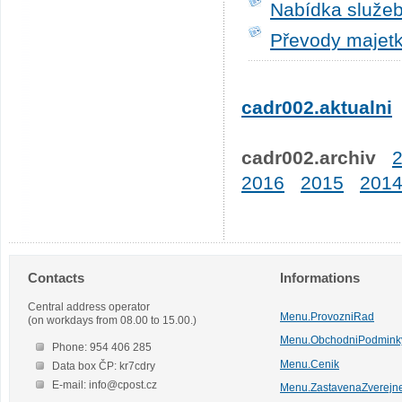
Nabídka služeb
Převody majetk
cadr002.aktualni
cadr002.archiv
2016
2015
201
Contacts
Informations
Central address operator
Menu.ProvozniRad
(on workdays from 08.00 to 15.00.)
Menu.ObchodniPodmink
Phone: 954 406 285
Menu.Cenik
Data box ČP: kr7cdry
E-mail: info@cpost.cz
Menu.ZastavenaZverejn