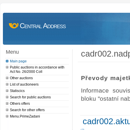
Central Address
cadr002.nad
Menu
Main page
Public auctions in accordance with
Act No. 26/2000 Coll
Převody majet
Other auctions
List of auctioneers
Informace souvi
Statiscics
Search for public auctions
bloku "ostatní na
Others offers
Search for other offers
Menu.PrimeZadani
cadr002.akt