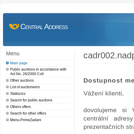
Central Address
cadr002.nad
Menu
Main page
Public auctions in accordance with
Act No. 26/2000 Coll
Dostupnost me
Other auctions
List of auctioneers
Vážení klienti,
Statiscics
Search for public auctions
Others offers
dovolujeme si 
Search for other offers
centrální adre
Menu.PrimeZadani
prezentačních st