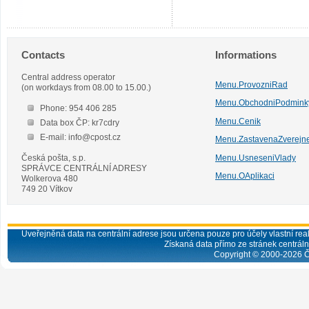
Contacts
Informations
Central address operator
Menu.ProvozniRad
(on workdays from 08.00 to 15.00.)
Menu.ObchodniPodmink
Phone: 954 406 285
Menu.Cenik
Data box ČP: kr7cdry
E-mail: info@cpost.cz
Menu.ZastavenaZverejn
Česká pošta, s.p.
Menu.UsneseniVlady
SPRÁVCE CENTRÁLNÍ ADRESY
Menu.OAplikaci
Wolkerova 480
749 20 Vítkov
Uveřejněná data na centrální adrese jsou určena pouze pro účely vlastní real
Získaná data přímo ze stránek centrální
Copyright © 2000-
2026
Č