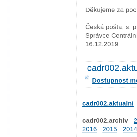
Děkujeme za poc
Česká pošta, s. p
Správce Centráln
16.12.2019
cadr002.akt
Dostupnost me
cadr002.aktualni
cadr002.archiv
2016
2015
201