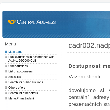
Central Address
cadr002.nad
Menu
Main page
Public auctions in accordance with
Act No. 26/2000 Coll
Dostupnost me
Other auctions
List of auctioneers
Vážení klienti,
Statiscics
Search for public auctions
Others offers
dovolujeme si 
Search for other offers
centrální adre
Menu.PrimeZadani
prezentačních st