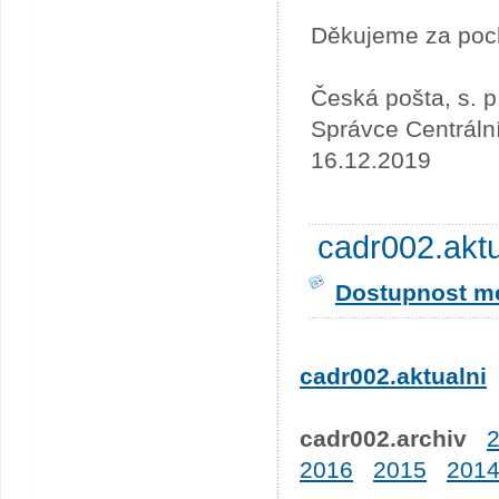
Děkujeme za poc
Česká pošta, s. p
Správce Centráln
16.12.2019
cadr002.akt
Dostupnost me
cadr002.aktualni
cadr002.archiv
2016
2015
201