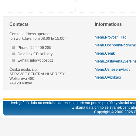
Contacts
Informations
Central address operator
Menu.ProvozniRad
(on workdays from 08.00 to 15.00.)
Menu.ObchodniPodmink
Phone: 954 406 285
Menu.Cenik
Data box ČP: kr7cdry
E-mail: info@cpost.cz
Menu.ZastavenaZverejn
Česká pošta, s.p.
Menu.UsneseniVlady
SPRÁVCE CENTRÁLNÍ ADRESY
Menu.OAplikaci
Wolkerova 480
749 20 Vítkov
Uveřejněná data na centrální adrese jsou určena pouze pro účely vlastní real
Získaná data přímo ze stránek centrální
Copyright © 2000-
2026
Č