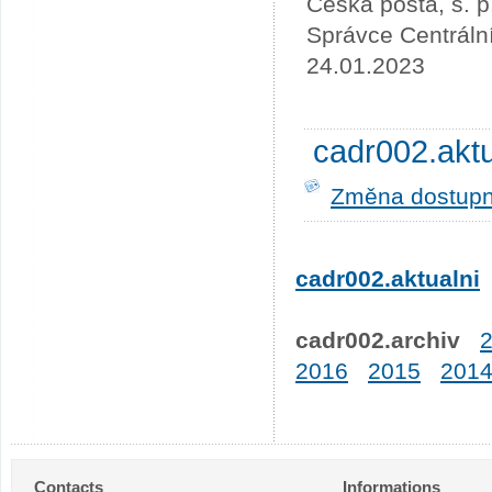
Česká pošta, s. p
Správce Centráln
24.01.2023
cadr002.akt
Změna dostupno
cadr002.aktualni
cadr002.archiv
2016
2015
201
Contacts
Informations