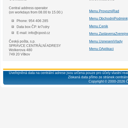
Central address operator
Menu.ProvozniRad
(on workdays from 08.00 to 15.00.)
Menu.ObchodniPodmink
Phone: 954 406 285
Menu.Cenik
Data box ČP: kr7cdry
E-mail: info@cpost.cz
Menu.ZastavenaZverejn
Česká pošta, s.p.
Menu.UsneseniVlady
SPRÁVCE CENTRÁLNÍ ADRESY
Menu.OAplikaci
Wolkerova 480
749 20 Vítkov
Uveřejněná data na centrální adrese jsou určena pouze pro účely vlastní real
Získaná data přímo ze stránek centrální
Copyright © 2000-
2026
Č