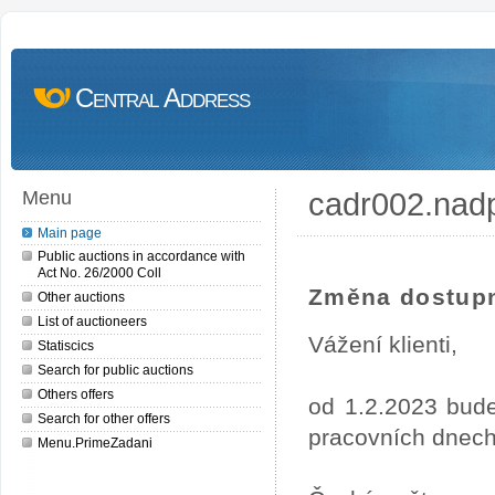
Central Address
cadr002.nad
Menu
Main page
Public auctions in accordance with
Act No. 26/2000 Coll
Změna dostupn
Other auctions
List of auctioneers
Vážení klienti,
Statiscics
Search for public auctions
Others offers
od 1.2.2023 bude
Search for other offers
pracovních dnech
Menu.PrimeZadani