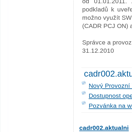
od 01.01.2011. 
podkladů k uveře
možno využít SW
(CADR PCJ ON) a 
Správce a provoz
31.12.2010
cadr002.akt
Nový Provozní 
Dostupnost ope
Pozvánka na w
cadr002.aktualni