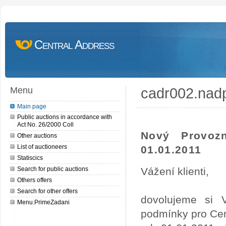
Central Address
cadr002.nad
Menu
Main page
Public auctions in accordance with
Act No. 26/2000 Coll
Nový Provoz
Other auctions
List of auctioneers
01.01.2011
Statiscics
Search for public auctions
Vážení klienti,
Others offers
Search for other offers
dovolujeme si 
Menu.PrimeZadani
podmínky pro Cen