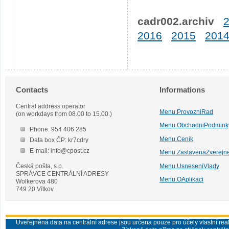
cadr002.archiv
2016
2015
201
Contacts
Informations
Central address operator
Menu.ProvozniRad
(on workdays from 08.00 to 15.00.)
Menu.ObchodniPodmink
Phone: 954 406 285
Menu.Cenik
Data box ČP: kr7cdry
E-mail: info@cpost.cz
Menu.ZastavenaZverejn
Česká pošta, s.p.
Menu.UsneseniVlady
SPRÁVCE CENTRÁLNÍ ADRESY
Menu.OAplikaci
Wolkerova 480
749 20 Vítkov
Uveřejněná data na centrální adrese jsou určena pouze pro účely vlastní real