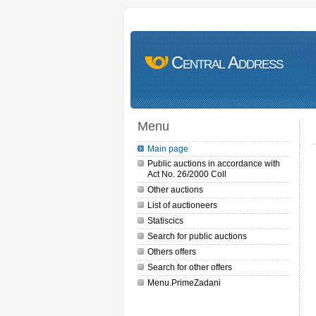
Central Address
Menu
Main page
Public auctions in accordance with
Act No. 26/2000 Coll
Other auctions
List of auctioneers
Statiscics
Search for public auctions
Others offers
Search for other offers
Menu.PrimeZadani