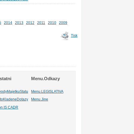
5
2014
2013
2012
2011
2010
2009
Tisk
tatni
Menu.Odkazy
vodyMajetkuStatu
Menu.LEGISLATIVA
toKladeneDotazy
Menu.Jine
ion IS CADR