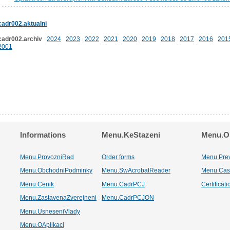
cadr002.aktualni
cadr002.archiv
2024
2023
2022
2021
2020
2019
2018
2017
2016
201
2001
Informations
Menu.KeStazeni
Menu.Os
Menu.ProvozniRad
Order forms
Menu.Pre
Menu.ObchodniPodminky
Menu.SwAcrobatReader
Menu.Cas
Menu.Cenik
Menu.CadrPCJ
Certificat
Menu.ZastavenaZverejneni
Menu.CadrPCJON
Menu.UsneseniVlady
Menu.OAplikaci