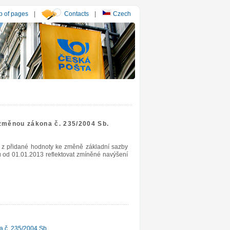
 of pages
|
Contacts
|
Czech
 změnou zákona č. 235/2004 Sb.
i z přidané hodnoty ke změně základní sazby
od 01.01.2013 reflektovat zmíněné navýšení
a č. 235/2004 Sb.