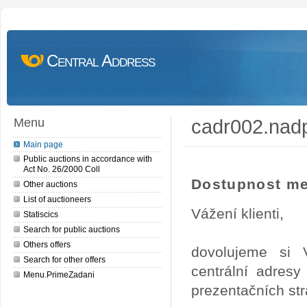
Central Address
cadr002.nad
Menu
Main page
Public auctions in accordance with
Act No. 26/2000 Coll
Dostupnost me
Other auctions
List of auctioneers
Vážení klienti,
Statiscics
Search for public auctions
Others offers
dovolujeme si 
Search for other offers
centrální adres
Menu.PrimeZadani
prezentačních st