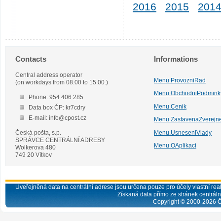
2016
2015
201
Contacts
Informations
Central address operator
Menu.ProvozniRad
(on workdays from 08.00 to 15.00.)
Menu.ObchodniPodmink
Phone: 954 406 285
Menu.Cenik
Data box ČP: kr7cdry
E-mail: info@cpost.cz
Menu.ZastavenaZverejn
Česká pošta, s.p.
Menu.UsneseniVlady
SPRÁVCE CENTRÁLNÍ ADRESY
Menu.OAplikaci
Wolkerova 480
749 20 Vítkov
Uveřejněná data na centrální adrese jsou určena pouze pro účely vlastní real
Získaná data přímo ze stránek centrální
Copyright © 2000-
2026
Č