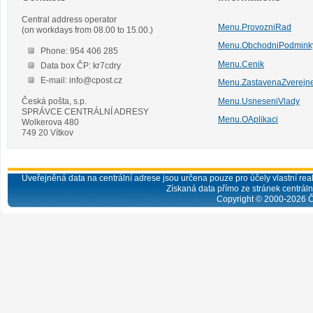
Central address operator
Menu.ProvozniRad
(on workdays from 08.00 to 15.00.)
Menu.ObchodniPodmink
Phone: 954 406 285
Menu.Cenik
Data box ČP: kr7cdry
E-mail: info@cpost.cz
Menu.ZastavenaZverejn
Česká pošta, s.p.
Menu.UsneseniVlady
SPRÁVCE CENTRÁLNÍ ADRESY
Menu.OAplikaci
Wolkerova 480
749 20 Vítkov
Uveřejněná data na centrální adrese jsou určena pouze pro účely vlastní real
Získaná data přímo ze stránek centrální
Copyright © 2000-
2026
Č