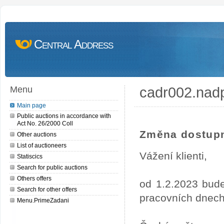
Central Address
cadr002.nad
Menu
Main page
Public auctions in accordance with
Act No. 26/2000 Coll
Změna dostupn
Other auctions
List of auctioneers
Vážení klienti,
Statiscics
Search for public auctions
Others offers
od 1.2.2023 bude
Search for other offers
pracovních dnech
Menu.PrimeZadani