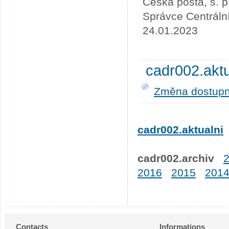
Česká pošta, s. p
Správce Centráln
24.01.2023
cadr002.akt
Změna dostupno
cadr002.aktualni
cadr002.archiv
2016
2015
201
Contacts
Informations