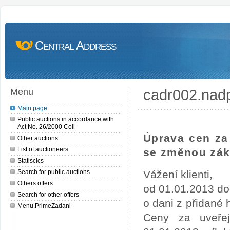
Central Address
cadr002.nad
Menu
Main page
Public auctions in accordance with
Act No. 26/2000 Coll
Úprava cen za 
Other auctions
List of auctioneers
se změnou zák
Statiscics
Search for public auctions
Vážení klienti,
Others offers
od 01.01.2013 do
Search for other offers
o dani z přidané
Menu.PrimeZadani
Ceny za uveře