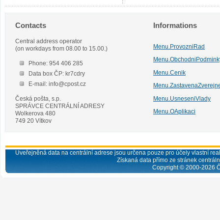
Contacts
Informations
Central address operator
Menu.ProvozniRad
(on workdays from 08.00 to 15.00.)
Menu.ObchodniPodmink
Phone: 954 406 285
Menu.Cenik
Data box ČP: kr7cdry
E-mail: info@cpost.cz
Menu.ZastavenaZverejn
Česká pošta, s.p.
Menu.UsneseniVlady
SPRÁVCE CENTRÁLNÍ ADRESY
Menu.OAplikaci
Wolkerova 480
749 20 Vítkov
Uveřejněná data na centrální adrese jsou určena pouze pro účely vlastní real
Získaná data přímo ze stránek centrální
Copyright © 2000-
2026
Č