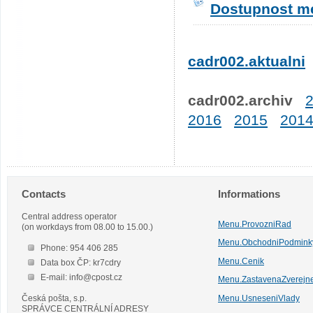
Dostupnost me
cadr002.aktualni
cadr002.archiv
2016
2015
201
Contacts
Informations
Central address operator
Menu.ProvozniRad
(on workdays from 08.00 to 15.00.)
Menu.ObchodniPodmink
Phone: 954 406 285
Menu.Cenik
Data box ČP: kr7cdry
E-mail: info@cpost.cz
Menu.ZastavenaZverejn
Česká pošta, s.p.
Menu.UsneseniVlady
SPRÁVCE CENTRÁLNÍ ADRESY