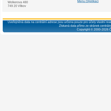
Menu.OAplikaci
Wolkerova 480
749 20 Vítkov
Uveřejněná data na centrální adrese jsou určena pouze pro účely vlastní real
Získaná data přímo ze stránek centrální
Copyright © 2000-
2026
Č