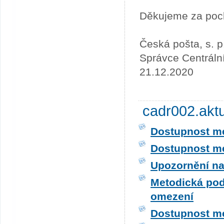
Děkujeme za poc
Česká pošta, s. p
Správce Centráln
21.12.2020
cadr002.akt
Dostupnost me
Dostupnost me
Upozornění na
Metodická pod
omezení
Dostupnost me