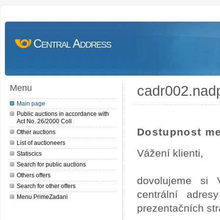
Central Address
cadr002.nad
Menu
Main page
Public auctions in accordance with
Act No. 26/2000 Coll
Dostupnost me
Other auctions
List of auctioneers
Vážení klienti,
Statiscics
Search for public auctions
Others offers
dovolujeme si 
Search for other offers
centrální adre
Menu.PrimeZadani
prezentačních st