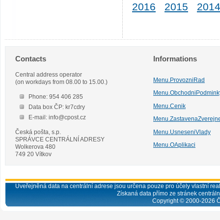
2016
2015
201
Contacts
Informations
Central address operator
Menu.ProvozniRad
(on workdays from 08.00 to 15.00.)
Menu.ObchodniPodmink
Phone: 954 406 285
Menu.Cenik
Data box ČP: kr7cdry
E-mail: info@cpost.cz
Menu.ZastavenaZverejn
Česká pošta, s.p.
Menu.UsneseniVlady
SPRÁVCE CENTRÁLNÍ ADRESY
Menu.OAplikaci
Wolkerova 480
749 20 Vítkov
Uveřejněná data na centrální adrese jsou určena pouze pro účely vlastní real
Získaná data přímo ze stránek centrální
Copyright © 2000-
2026
Č