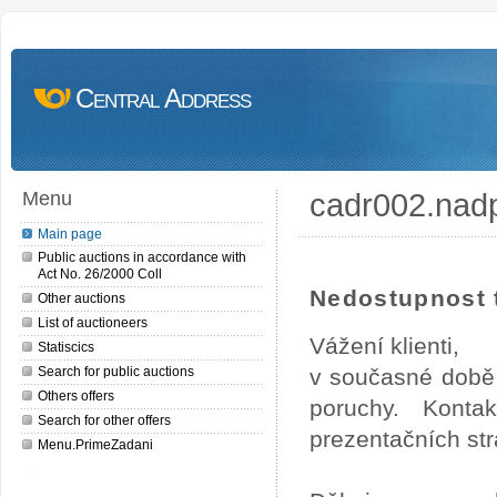
Central Address
cadr002.nad
Menu
Main page
Public auctions in accordance with
Act No. 26/2000 Coll
Nedostupnost t
Other auctions
List of auctioneers
Vážení klienti,
Statiscics
Search for public auctions
v současné době 
Others offers
poruchy. Konta
Search for other offers
prezentačních str
Menu.PrimeZadani