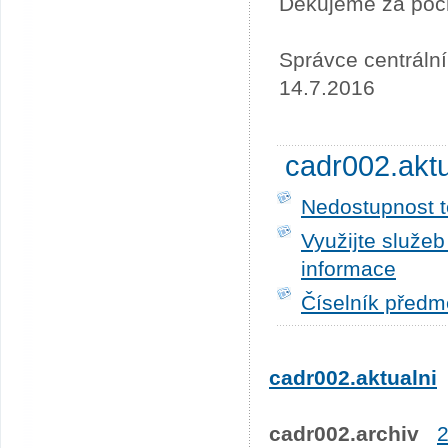
Děkujeme za poc
Správce centráln
14.7.2016
cadr002.akt
Nedostupnost t
Využijte služe
informace
Číselník předm
cadr002.aktualni
cadr002.archiv