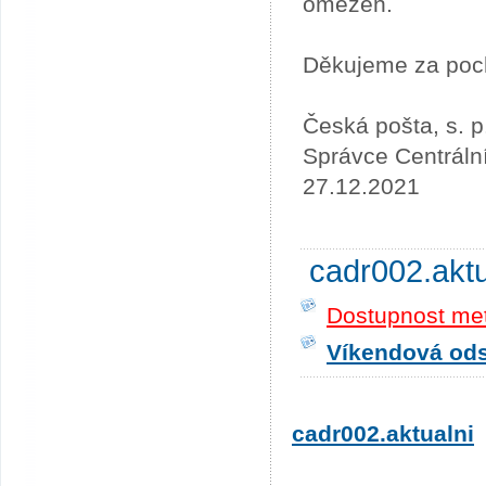
omezen.
Děkujeme za poc
Česká pošta, s. p
Správce Centráln
27.12.2021
cadr002.akt
Dostupnost me
Víkendová odst
cadr002.aktualni