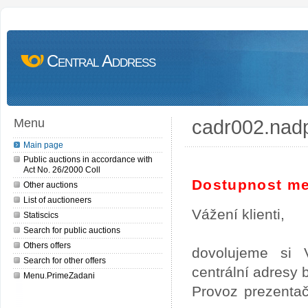
Central Address
cadr002.nad
Menu
Main page
Public auctions in accordance with
Act No. 26/2000 Coll
Dostupnost me
Other auctions
List of auctioneers
Vážení klienti,
Statiscics
Search for public auctions
Others offers
dovolujeme si 
Search for other offers
centrální adresy
Menu.PrimeZadani
Provoz prezentač