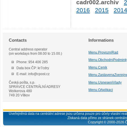
cadr002.archiv
2016
2015
201
Contacts
Informations
Central address operator
Menu.ProvozniRad
(on workdays from 08.00 to 15.00.)
Menu.ObchodniPodmink
Phone: 954 406 285
Menu.Cenik
Data box ČP: kr7cdry
E-mail: info@cpost.cz
Menu.ZastavenaZverejn
Česká pošta, s.p.
Menu.UsneseniVlady
SPRÁVCE CENTRÁLNÍ ADRESY
Menu.OAplikaci
Wolkerova 480
749 20 Vítkov
Uveřejněná data na centrální adrese jsou určena pouze pro účely vlastní real
Získaná data přímo ze stránek centrální
Copyright © 2000-
2026
Č