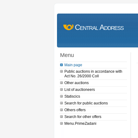
Central Address
Menu
Main page
Public auctions in accordance with
Act No. 26/2000 Coll
Other auctions
List of auctioneers
Statiscics
Search for public auctions
Others offers
Search for other offers
Menu.PrimeZadani