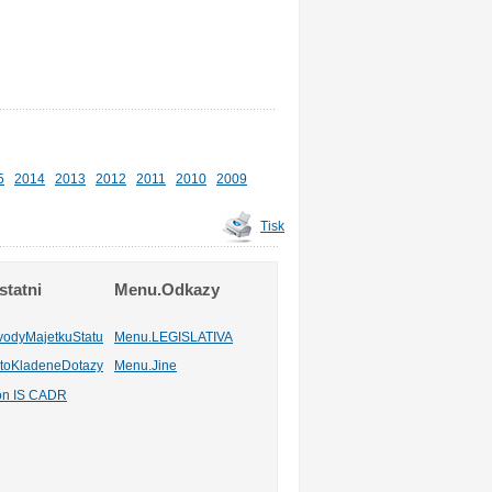
5
2014
2013
2012
2011
2010
2009
Tisk
tatni
Menu.Odkazy
vodyMajetkuStatu
Menu.LEGISLATIVA
toKladeneDotazy
Menu.Jine
ion IS CADR