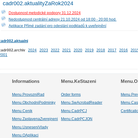
cadr002.aktualityZaRok2024
Dostupnost metodické podpory 31.12.2024
Nedostupnost centrální adresy 21.10.2024 od 18:00 - 20:00 hod.
Aplikace Přímé zadání pro odeslání podkladů k uveřejnění
cadr002.aktualni
cadr002.archiv
2024
2023
2022
2021
2020
2019
2018
2017
2016
201
2001
Informations
Menu.KeStazeni
Menu.Os
Menu.ProvozniRad
Order forms
Menu.Pre
Menu.ObchodniPodminky
Menu.SwAcrobatReader
Menu.Cas
Menu.Cenik
Menu.CadrPCJ
Certificat
Menu.ZastavenaZverejneni
Menu.CadrPCJON
Menu.UsneseniVlady
Menu.OAplikaci