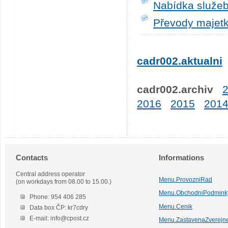
Nabídka služeb
Převody majetk
cadr002.aktualni
cadr002.archiv
2016
2015
201
Contacts
Informations
Central address operator
Menu.ProvozniRad
(on workdays from 08.00 to 15.00.)
Menu.ObchodniPodmink
Phone: 954 406 285
Menu.Cenik
Data box ČP: kr7cdry
E-mail: info@cpost.cz
Menu.ZastavenaZverejn