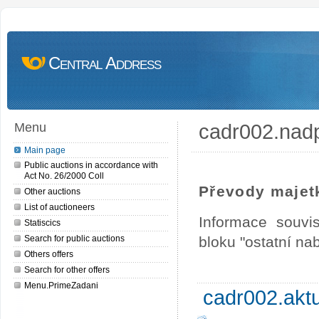
Central Address
cadr002.nad
Menu
Main page
Public auctions in accordance with
Act No. 26/2000 Coll
Převody majet
Other auctions
List of auctioneers
Informace souvi
Statiscics
Search for public auctions
bloku "ostatní na
Others offers
Search for other offers
Menu.PrimeZadani
cadr002.akt