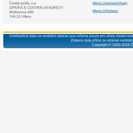
Česká pošta, s.p.
Menu.UsneseniVlady
SPRÁVCE CENTRÁLNÍ ADRESY
Menu.OAplikaci
Wolkerova 480
749 20 Vítkov
Uveřejněná data na centrální adrese jsou určena pouze pro účely vlastní real
Získaná data přímo ze stránek centrální
Copyright © 2000-
2026
Č