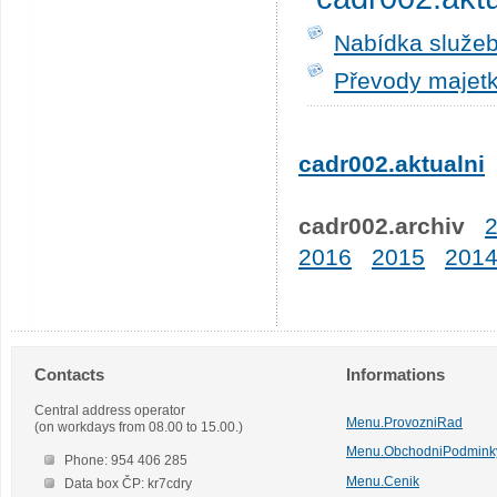
Nabídka služeb
Převody majetk
cadr002.aktualni
cadr002.archiv
2016
2015
201
Contacts
Informations
Central address operator
Menu.ProvozniRad
(on workdays from 08.00 to 15.00.)
Menu.ObchodniPodmink
Phone: 954 406 285
Menu.Cenik
Data box ČP: kr7cdry