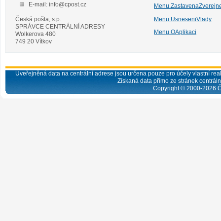
E-mail: info@cpost.cz
Menu.ZastavenaZverejn
Česká pošta, s.p.
Menu.UsneseniVlady
SPRÁVCE CENTRÁLNÍ ADRESY
Menu.OAplikaci
Wolkerova 480
749 20 Vítkov
Uveřejněná data na centrální adrese jsou určena pouze pro účely vlastní real
Získaná data přímo ze stránek centrální
Copyright © 2000-
2026
Č