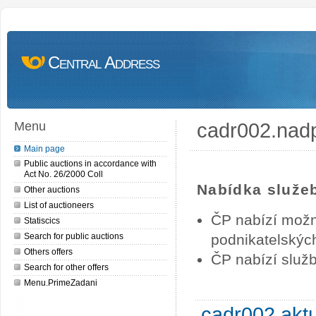
Central Address
cadr002.nad
Menu
Main page
Public auctions in accordance with
Act No. 26/2000 Coll
Nabídka služe
Other auctions
List of auctioneers
ČP nabízí možn
Statiscics
Search for public auctions
podnikatelských
Others offers
ČP nabízí služb
Search for other offers
Menu.PrimeZadani
cadr002.akt