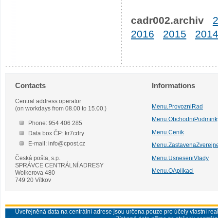
cadr002.archiv
2016
2015
201
Contacts
Informations
Central address operator
Menu.ProvozniRad
(on workdays from 08.00 to 15.00.)
Menu.ObchodniPodmink
Phone: 954 406 285
Menu.Cenik
Data box ČP: kr7cdry
E-mail: info@cpost.cz
Menu.ZastavenaZverejn
Česká pošta, s.p.
Menu.UsneseniVlady
SPRÁVCE CENTRÁLNÍ ADRESY
Menu.OAplikaci
Wolkerova 480
749 20 Vítkov
Uveřejněná data na centrální adrese jsou určena pouze pro účely vlastní real