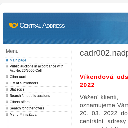
Central Address
cadr002.nad
Menu
Main page
Public auctions in accordance with
Act No. 26/2000 Coll
Víkendová ods
Other auctions
List of auctioneers
2022
Statiscics
Search for public auctions
Vážení klienti,
Others offers
oznamujeme Vám,
Search for other offers
20. 03. 2022 do
Menu.PrimeZadani
centrální adres