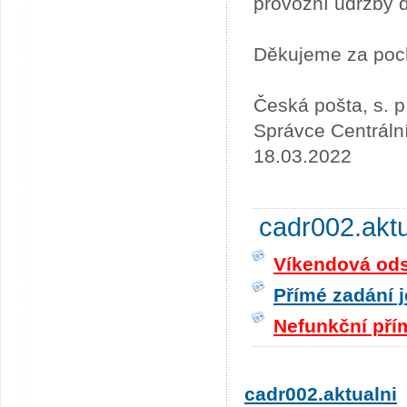
provozní údržby 
Děkujeme za poc
Česká pošta, s. p
Správce Centráln
18.03.2022
cadr002.akt
Víkendová odst
Přímé zadání j
Nefunkční pří
cadr002.aktualni