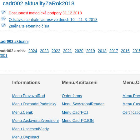
cadr002.aktualityZaRok2018
Dostupnost metodické podpory 31.12.2018
Odstávka centrální adresy ve dnech 10. - 11. 3. 2018
Změna telefonního čísla
cadr002.aktualni
cadr002.archiv
2024
2023
2022
2021
2020
2019
2018
2017
2016
201
2001
Informations
Menu.KeStazeni
Menu.Os
Menu.ProvozniRad
Order forms
Menu.Pre
Menu.ObchodniPodminky
Menu.SwAcrobatReader
Menu.Cas
Menu.Cenik
Menu.CadrPCJ
Certificat
Menu.ZastavenaZverejneni
Menu.CadrPCJON
Menu.UsneseniVlady
Menu.OAplikaci