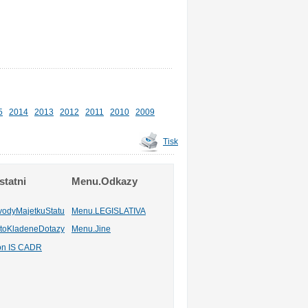
5
2014
2013
2012
2011
2010
2009
Tisk
tatni
Menu.Odkazy
vodyMajetkuStatu
Menu.LEGISLATIVA
toKladeneDotazy
Menu.Jine
ion IS CADR