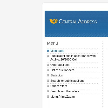
Central Address
Menu
Main page
Public auctions in accordance with
Act No. 26/2000 Coll
Other auctions
List of auctioneers
Statiscics
Search for public auctions
Others offers
Search for other offers
Menu.PrimeZadani