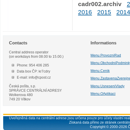
cadr002.archiv
2016
2015
201
Contacts
Informations
Central address operator
Menu.ProvozniRad
(on workdays from 08.00 to 15.00.)
Menu.ObchodniPodmink
Phone: 954 406 285
Menu.Cenik
Data box ČP: kr7cdry
E-mail: info@cpost.cz
Menu.ZastavenaZverejn
Česká pošta, s.p.
Menu.UsneseniVlady
SPRÁVCE CENTRÁLNÍ ADRESY
Menu.OAplikaci
Wolkerova 480
749 20 Vítkov
Uveřejněná data na centrální adrese jsou určena pouze pro účely vlastní real
Získaná data přímo ze stránek centrální
Copyright © 2000-
2026
Č