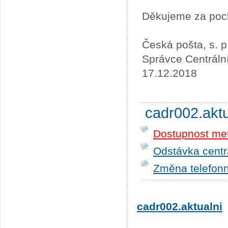
Děkujeme za poc
Česká pošta, s. p
Správce Centráln
17.12.2018
cadr002.akt
Dostupnost me
Odstávka centrá
Změna telefonn
cadr002.aktualni