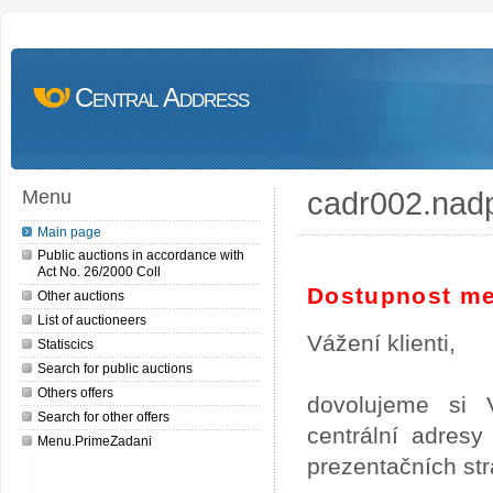
Central Address
cadr002.nad
Menu
Main page
Public auctions in accordance with
Act No. 26/2000 Coll
Dostupnost me
Other auctions
List of auctioneers
Vážení klienti,
Statiscics
Search for public auctions
Others offers
dovolujeme si 
Search for other offers
centrální adres
Menu.PrimeZadani
prezentačních st