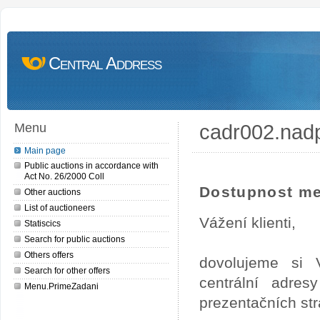
Central Address
cadr002.nad
Menu
Main page
Public auctions in accordance with
Act No. 26/2000 Coll
Dostupnost me
Other auctions
List of auctioneers
Vážení klienti,
Statiscics
Search for public auctions
Others offers
dovolujeme si 
Search for other offers
centrální adre
Menu.PrimeZadani
prezentačních st