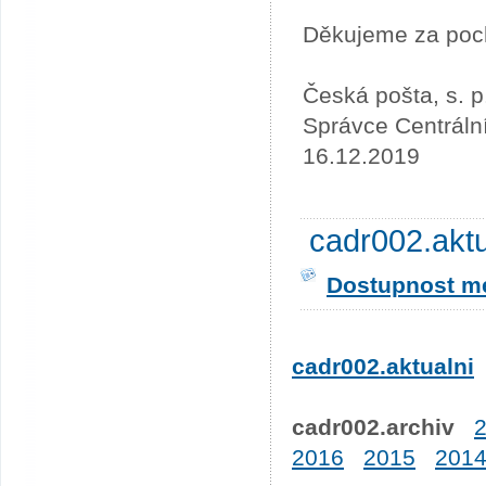
Děkujeme za poc
Česká pošta, s. p
Správce Centráln
16.12.2019
cadr002.akt
Dostupnost me
cadr002.aktualni
cadr002.archiv
2016
2015
201