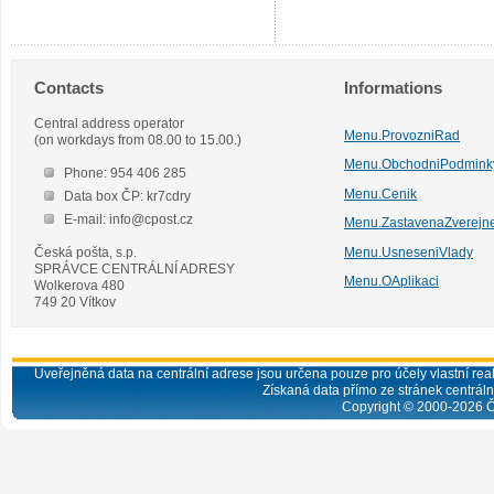
Contacts
Informations
Central address operator
Menu.ProvozniRad
(on workdays from 08.00 to 15.00.)
Menu.ObchodniPodmink
Phone: 954 406 285
Menu.Cenik
Data box ČP: kr7cdry
E-mail: info@cpost.cz
Menu.ZastavenaZverejn
Česká pošta, s.p.
Menu.UsneseniVlady
SPRÁVCE CENTRÁLNÍ ADRESY
Menu.OAplikaci
Wolkerova 480
749 20 Vítkov
Uveřejněná data na centrální adrese jsou určena pouze pro účely vlastní real
Získaná data přímo ze stránek centrální
Copyright © 2000-
2026
Č