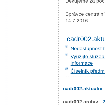
Děkujeme za poc
Správce centráln
14.7.2016
cadr002.akt
Nedostupnost t
Využijte služe
informace
Číselník předm
cadr002.aktualni
cadr002.archiv