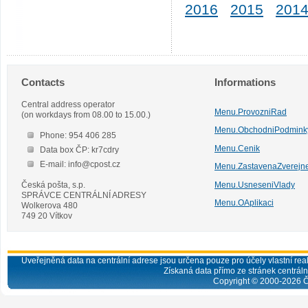
2016
2015
201
Contacts
Informations
Central address operator
Menu.ProvozniRad
(on workdays from 08.00 to 15.00.)
Menu.ObchodniPodmink
Phone: 954 406 285
Menu.Cenik
Data box ČP: kr7cdry
E-mail: info@cpost.cz
Menu.ZastavenaZverejn
Česká pošta, s.p.
Menu.UsneseniVlady
SPRÁVCE CENTRÁLNÍ ADRESY
Menu.OAplikaci
Wolkerova 480
749 20 Vítkov
Uveřejněná data na centrální adrese jsou určena pouze pro účely vlastní real
Získaná data přímo ze stránek centrální
Copyright © 2000-
2026
Č