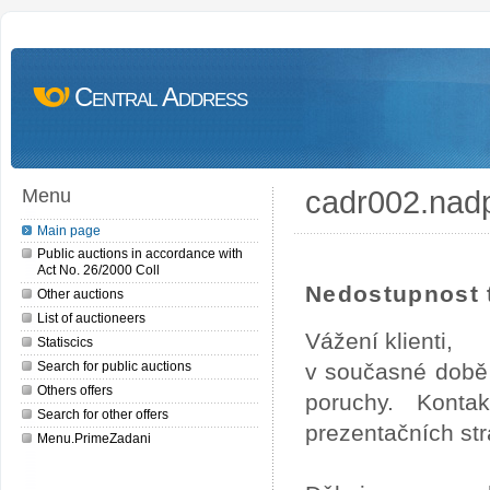
Central Address
cadr002.nad
Menu
Main page
Public auctions in accordance with
Act No. 26/2000 Coll
Nedostupnost t
Other auctions
List of auctioneers
Vážení klienti,
Statiscics
Search for public auctions
v současné době 
Others offers
poruchy. Konta
Search for other offers
prezentačních str
Menu.PrimeZadani