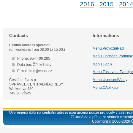
2016
2015
201
Contacts
Informations
Central address operator
Menu.ProvozniRad
(on workdays from 08.00 to 15.00.)
Menu.ObchodniPodmink
Phone: 954 406 285
Menu.Cenik
Data box ČP: kr7cdry
E-mail: info@cpost.cz
Menu.ZastavenaZverejn
Česká pošta, s.p.
Menu.UsneseniVlady
SPRÁVCE CENTRÁLNÍ ADRESY
Menu.OAplikaci
Wolkerova 480
749 20 Vítkov
Uveřejněná data na centrální adrese jsou určena pouze pro účely vlastní real
Získaná data přímo ze stránek centrální
Copyright © 2000-
2026
Č