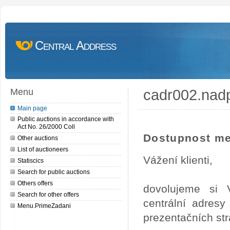
Central Address
cadr002.nad
Menu
Main page
Public auctions in accordance with
Act No. 26/2000 Coll
Dostupnost me
Other auctions
List of auctioneers
Vážení klienti,
Statiscics
Search for public auctions
Others offers
dovolujeme si 
Search for other offers
centrální adres
Menu.PrimeZadani
prezentačních st