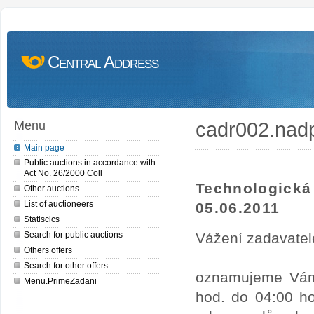
Central Address
cadr002.nad
Menu
Main page
Public auctions in accordance with
Act No. 26/2000 Coll
Technologick
Other auctions
List of auctioneers
05.06.2011
Statiscics
Search for public auctions
Vážení zadavatel
Others offers
Search for other offers
oznamujeme Vám,
Menu.PrimeZadani
hod. do 04:00 ho