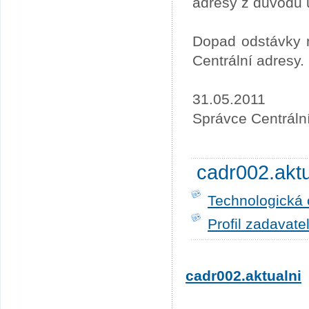
adresy z důvodu 
Dopad odstávky n
Centrální adresy.
31.05.2011
Správce Centráln
cadr002.akt
Technologická 
Profil zadavate
cadr002.aktualni