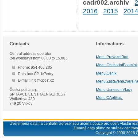
cadr002.archiv
2016
2015
201
Contacts
Informations
Central address operator
Menu.ProvozniRad
(on workdays from 08.00 to 15.00.)
Menu.ObchodniPodmink
Phone: 954 406 285
Menu.Cenik
Data box ČP: kr7cdry
E-mail: info@cpost.cz
Menu.ZastavenaZverejn
Česká pošta, s.p.
Menu.UsneseniVlady
SPRÁVCE CENTRÁLNÍ ADRESY
Menu.OAplikaci
Wolkerova 480
749 20 Vítkov
Uveřejněná data na centrální adrese jsou určena pouze pro účely vlastní real
Získaná data přímo ze stránek centrální
Copyright © 2000-
2026
Č