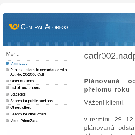
Central Address
cadr002.nad
Menu
Main page
Public auctions in accordance with
Act No. 26/2000 Coll
Plánovaná o
Other auctions
List of auctioneers
přelomu roku
Statiscics
Search for public auctions
Vážení klienti,
Others offers
Search for other offers
v termínu 29. 12
Menu.PrimeZadani
plánovaná odstá