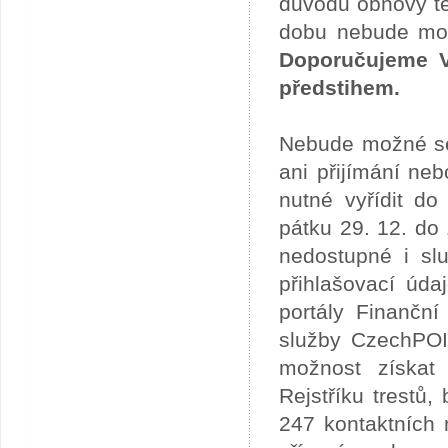
důvodu obnovy te
dobu nebude možn
Doporučujeme V
předstihem.
Nebude možné se 
ani přijímání ne
nutné vyřídit do
pátku 29. 12. do
nedostupné i slu
přihlašovací úda
portály Finančn
služby CzechPOI
možnost získat 
Rejstříku trestů
247 kontaktních