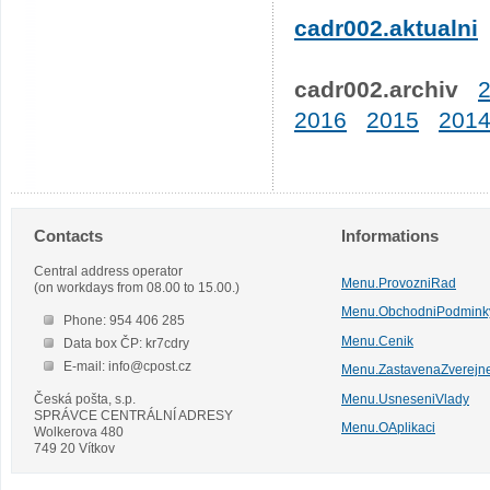
cadr002.aktualni
cadr002.archiv
2016
2015
201
Contacts
Informations
Central address operator
Menu.ProvozniRad
(on workdays from 08.00 to 15.00.)
Menu.ObchodniPodmink
Phone: 954 406 285
Menu.Cenik
Data box ČP: kr7cdry
E-mail: info@cpost.cz
Menu.ZastavenaZverejn
Česká pošta, s.p.
Menu.UsneseniVlady
SPRÁVCE CENTRÁLNÍ ADRESY
Menu.OAplikaci
Wolkerova 480
749 20 Vítkov