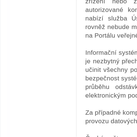
zřízení nebo z
autorizované ko
nabízí služba 
rovněž nebude mo
na Portálu veřejn
Informační systé
je nezbytný přech
učinit všechny p
bezpečnost systém
průběhu odstáv
elektronickým po
Za případné kom
provozu datových