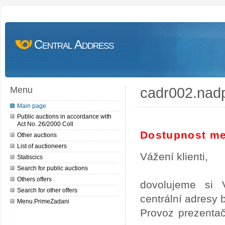
Central Address
cadr002.nad
Menu
Main page
Public auctions in accordance with
Act No. 26/2000 Coll
Dostupnost me
Other auctions
List of auctioneers
Vážení klienti,
Statiscics
Search for public auctions
Others offers
dovolujeme si 
Search for other offers
centrální adresy
Menu.PrimeZadani
Provoz prezentač