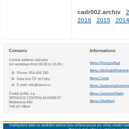
cadr002.archiv
2016
2015
201
Contacts
Informations
Central address operator
Menu.ProvozniRad
(on workdays from 08.00 to 15.00.)
Menu.ObchodniPodmink
Phone: 954 406 285
Menu.Cenik
Data box ČP: kr7cdry
E-mail: info@cpost.cz
Menu.ZastavenaZverejn
Česká pošta, s.p.
Menu.UsneseniVlady
SPRÁVCE CENTRÁLNÍ ADRESY
Menu.OAplikaci
Wolkerova 480
749 20 Vítkov
Uveřejněná data na centrální adrese jsou určena pouze pro účely vlastní real