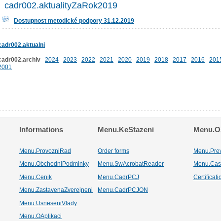
cadr002.aktualityZaRok2019
Dostupnost metodické podpory 31.12.2019
cadr002.aktualni
cadr002.archiv
2024
2023
2022
2021
2020
2019
2018
2017
2016
201
2001
Informations
Menu.KeStazeni
Menu.Os
Menu.ProvozniRad
Order forms
Menu.Pre
Menu.ObchodniPodminky
Menu.SwAcrobatReader
Menu.Cas
Menu.Cenik
Menu.CadrPCJ
Certificat
Menu.ZastavenaZverejneni
Menu.CadrPCJON
Menu.UsneseniVlady
Menu.OAplikaci