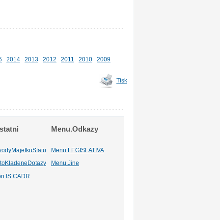
5
2014
2013
2012
2011
2010
2009
Tisk
tatni
Menu.Odkazy
vodyMajetkuStatu
Menu.LEGISLATIVA
toKladeneDotazy
Menu.Jine
ion IS CADR