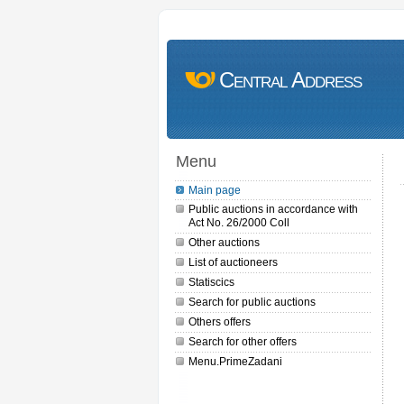
Central Address
Menu
Main page
Public auctions in accordance with
Act No. 26/2000 Coll
Other auctions
List of auctioneers
Statiscics
Search for public auctions
Others offers
Search for other offers
Menu.PrimeZadani