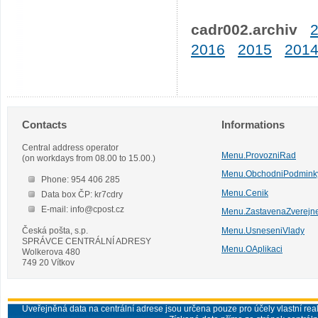
cadr002.archiv
2016
2015
201
Contacts
Informations
Central address operator
Menu.ProvozniRad
(on workdays from 08.00 to 15.00.)
Menu.ObchodniPodmink
Phone: 954 406 285
Menu.Cenik
Data box ČP: kr7cdry
E-mail: info@cpost.cz
Menu.ZastavenaZverejn
Česká pošta, s.p.
Menu.UsneseniVlady
SPRÁVCE CENTRÁLNÍ ADRESY
Menu.OAplikaci
Wolkerova 480
749 20 Vítkov
Uveřejněná data na centrální adrese jsou určena pouze pro účely vlastní real