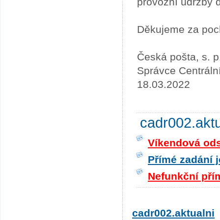
provozní údržby 
Děkujeme za poc
Česká pošta, s. p
Správce Centráln
18.03.2022
cadr002.akt
Víkendová odst
Přímé zadání j
Nefunkční pří
cadr002.aktualni