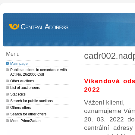
Central Address
cadr002.nad
Menu
Main page
Public auctions in accordance with
Act No. 26/2000 Coll
Víkendová ods
Other auctions
List of auctioneers
2022
Statiscics
Search for public auctions
Vážení klienti,
Others offers
oznamujeme Vám,
Search for other offers
20. 03. 2022 do
Menu.PrimeZadani
centrální adres