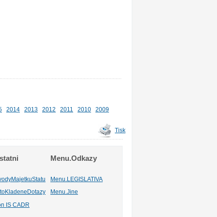
5
2014
2013
2012
2011
2010
2009
Tisk
tatni
Menu.Odkazy
vodyMajetkuStatu
Menu.LEGISLATIVA
toKladeneDotazy
Menu.Jine
ion IS CADR