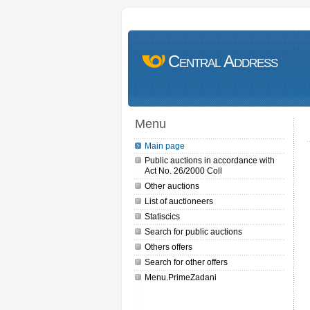
Central Address
Menu
Main page
Public auctions in accordance with
Act No. 26/2000 Coll
Other auctions
List of auctioneers
Statiscics
Search for public auctions
Others offers
Search for other offers
Menu.PrimeZadani