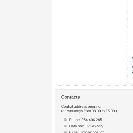
Contacts
Central address operator
(on workdays from 08.00 to 15.00.)
Phone: 954 406 285
Data box ČP: kr7cdry
E-mail: info@cpost.cz