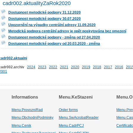
cadr002.aktualityZaRok2020
Dostupnost metodické podpory 31.12.2020
Dostupnost metodické podpory 30.07.2020
Upozornění na výpadky centrální adresy 11.09.2020
Metodická podpora centrální adresy je opět poskytována bez omezení
Dostupnost metodické podpory - změna od 27.04.2020
Dostupnost metodické podpory od 20.03.2020 - změna
cadr002.aktualni
cadr002.archiv
2024
2023
2022
2021
2020
2019
2018
2017
2016
201
2001
Informations
Menu.KeStazeni
Menu.Os
Menu.ProvozniRad
Order forms
Menu.Pre
Menu.ObchodniPodminky
Menu.SwAcrobatReader
Menu.Cas
Menu.Cenik
Menu.CadrPCJ
Certificat