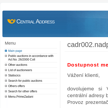
Central Address
cadr002.nad
Menu
Main page
Public auctions in accordance with
Act No. 26/2000 Coll
Dostupnost me
Other auctions
List of auctioneers
Vážení klienti,
Statiscics
Search for public auctions
Others offers
dovolujeme si 
Search for other offers
centrální adresy
Menu.PrimeZadani
Provoz prezentač