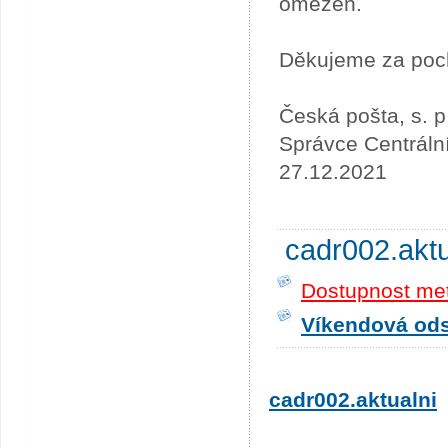
omezen.
Děkujeme za poc
Česká pošta, s. p
Správce Centráln
27.12.2021
cadr002.akt
Dostupnost me
Víkendová odst
cadr002.aktualni