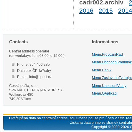
cadr002.archiv
2016
2015
201
Contacts
Informations
Central address operator
Menu.ProvozniRad
(on workdays from 08.00 to 15.00.)
Menu.ObchodniPodmink
Phone: 954 406 285
Menu.Cenik
Data box ČP: kr7cdry
E-mail: info@cpost.cz
Menu.ZastavenaZverejn
Česká pošta, s.p.
Menu.UsneseniVlady
SPRÁVCE CENTRÁLNÍ ADRESY
Menu.OAplikaci
Wolkerova 480
749 20 Vítkov
Uveřejněná data na centrální adrese jsou určena pouze pro účely vlastní real
Získaná data přímo ze stránek centrální
Copyright © 2000-
2026
Č