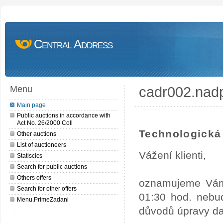
Central Address
cadr002.nad
Menu
Main page
Public auctions in accordance with
Act No. 26/2000 Coll
Technologická 
Other auctions
List of auctioneers
Vážení klienti,
Statiscics
Search for public auctions
Others offers
oznamujeme Vám,
Search for other offers
01:30 hod. nebud
Menu.PrimeZadani
důvodů úpravy dat