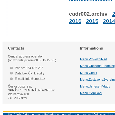
cadr002.archiv
2016
2015
201
Contacts
Informations
Central address operator
Menu.ProvozniRad
(on workdays from 08.00 to 15.00.)
Menu.ObchodniPodmink
Phone: 954 406 285
Menu.Cenik
Data box ČP: kr7cdry
E-mail: info@cpost.cz
Menu.ZastavenaZverejn
Česká pošta, s.p.
Menu.UsneseniVlady
SPRÁVCE CENTRÁLNÍ ADRESY
Menu.OAplikaci
Wolkerova 480
749 20 Vítkov
Uveřejněná data na centrální adrese jsou určena pouze pro účely vlastní real