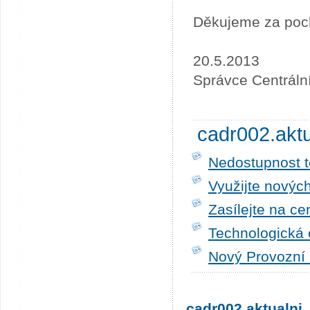
Děkujeme za poc
20.5.2013
Správce Centráln
cadr002.akt
Nedostupnost t
Využijte novýc
Zasílejte na ce
Technologická 
Nový Provozní 
cadr002.aktualni