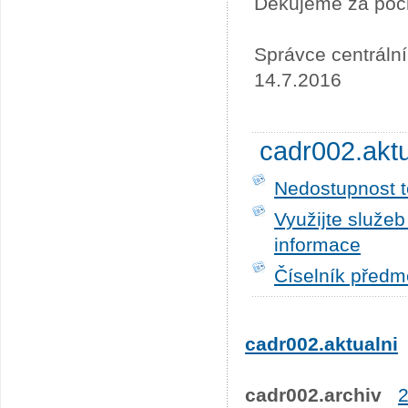
Děkujeme za poc
Správce centráln
14.7.2016
cadr002.akt
Nedostupnost t
Využijte služe
informace
Číselník předm
cadr002.aktualni
cadr002.archiv