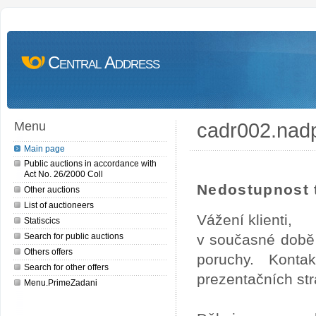
Central Address
cadr002.nad
Menu
Main page
Public auctions in accordance with
Act No. 26/2000 Coll
Nedostupnost t
Other auctions
List of auctioneers
Vážení klienti,
Statiscics
Search for public auctions
v současné době 
Others offers
poruchy. Konta
Search for other offers
prezentačních str
Menu.PrimeZadani