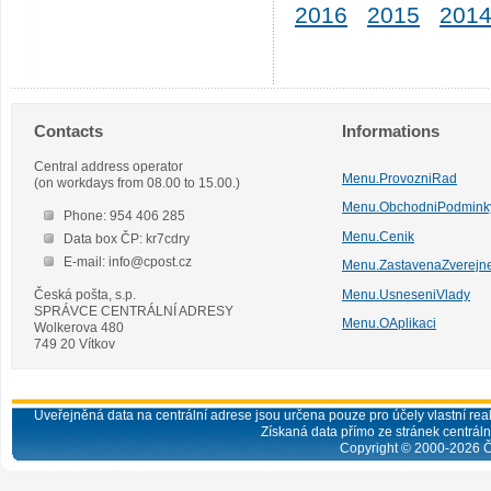
2016
2015
201
Contacts
Informations
Central address operator
Menu.ProvozniRad
(on workdays from 08.00 to 15.00.)
Menu.ObchodniPodmink
Phone: 954 406 285
Menu.Cenik
Data box ČP: kr7cdry
E-mail: info@cpost.cz
Menu.ZastavenaZverejn
Česká pošta, s.p.
Menu.UsneseniVlady
SPRÁVCE CENTRÁLNÍ ADRESY
Menu.OAplikaci
Wolkerova 480
749 20 Vítkov
Uveřejněná data na centrální adrese jsou určena pouze pro účely vlastní real
Získaná data přímo ze stránek centrální
Copyright © 2000-
2026
Č