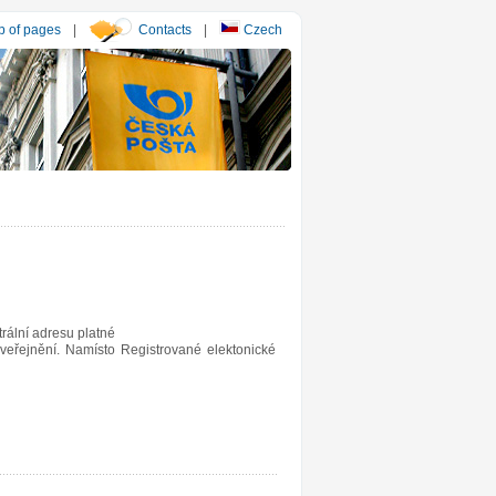
 of pages
|
Contacts
|
Czech
rální adresu platné
veřejnění. Namísto Registrované elektonické