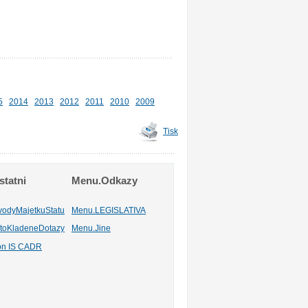
5
2014
2013
2012
2011
2010
2009
Tisk
tatni
Menu.Odkazy
vodyMajetkuStatu
Menu.LEGISLATIVA
toKladeneDotazy
Menu.Jine
ion IS CADR