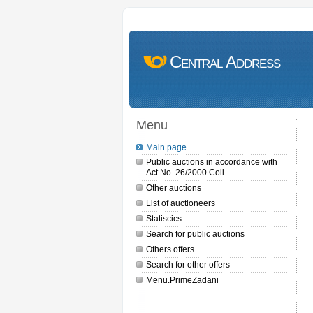
Central Address
Menu
Main page
Public auctions in accordance with
Act No. 26/2000 Coll
Other auctions
List of auctioneers
Statiscics
Search for public auctions
Others offers
Search for other offers
Menu.PrimeZadani