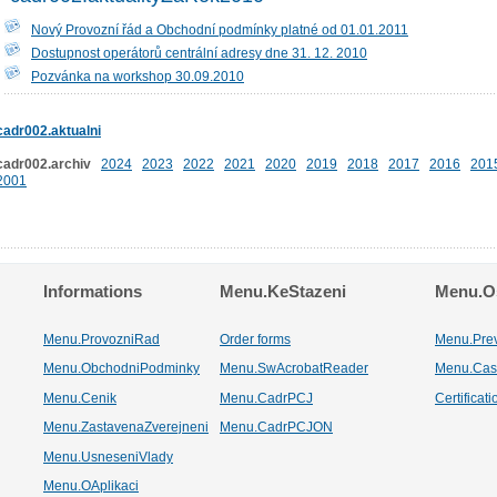
Nový Provozní řád a Obchodní podmínky platné od 01.01.2011
Dostupnost operátorů centrální adresy dne 31. 12. 2010
Pozvánka na workshop 30.09.2010
cadr002.aktualni
cadr002.archiv
2024
2023
2022
2021
2020
2019
2018
2017
2016
201
2001
Informations
Menu.KeStazeni
Menu.Os
Menu.ProvozniRad
Order forms
Menu.Pre
Menu.ObchodniPodminky
Menu.SwAcrobatReader
Menu.Cas
Menu.Cenik
Menu.CadrPCJ
Certificat
Menu.ZastavenaZverejneni
Menu.CadrPCJON
Menu.UsneseniVlady
Menu.OAplikaci