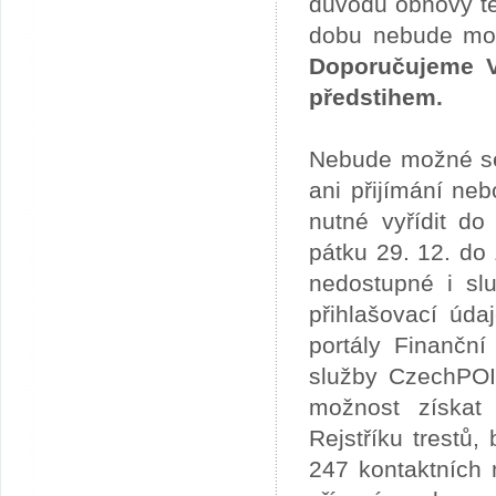
důvodu obnovy te
dobu nebude možn
Doporučujeme V
předstihem.
Nebude možné se 
ani přijímání ne
nutné vyřídit do
pátku 29. 12. do
nedostupné i slu
přihlašovací úda
portály Finančn
služby CzechPOI
možnost získat 
Rejstříku trestů
247 kontaktních