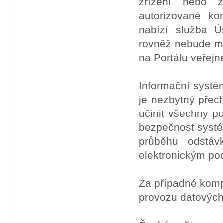
zřízení nebo z
autorizované ko
nabízí služba 
rovněž nebude mo
na Portálu veřejn
Informační systé
je nezbytný přech
učinit všechny p
bezpečnost systém
průběhu odstáv
elektronickým po
Za případné kom
provozu datových