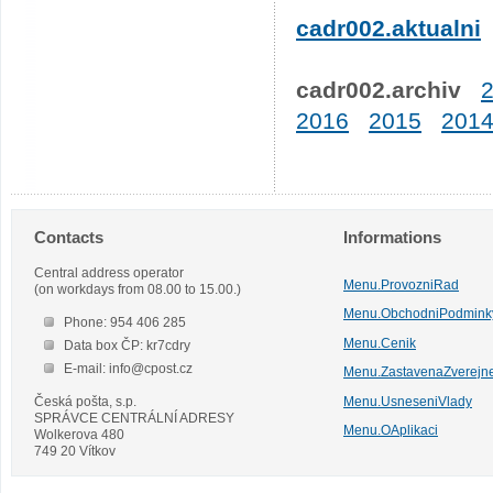
cadr002.aktualni
cadr002.archiv
2016
2015
201
Contacts
Informations
Central address operator
Menu.ProvozniRad
(on workdays from 08.00 to 15.00.)
Menu.ObchodniPodmink
Phone: 954 406 285
Menu.Cenik
Data box ČP: kr7cdry
E-mail: info@cpost.cz
Menu.ZastavenaZverejn
Česká pošta, s.p.
Menu.UsneseniVlady
SPRÁVCE CENTRÁLNÍ ADRESY
Menu.OAplikaci
Wolkerova 480
749 20 Vítkov