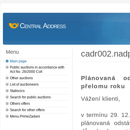
Central Address
cadr002.nad
Menu
Main page
Public auctions in accordance with
Act No. 26/2000 Coll
Plánovaná o
Other auctions
List of auctioneers
přelomu roku
Statiscics
Search for public auctions
Vážení klienti,
Others offers
Search for other offers
v termínu 29. 12
Menu.PrimeZadani
plánovaná odstá