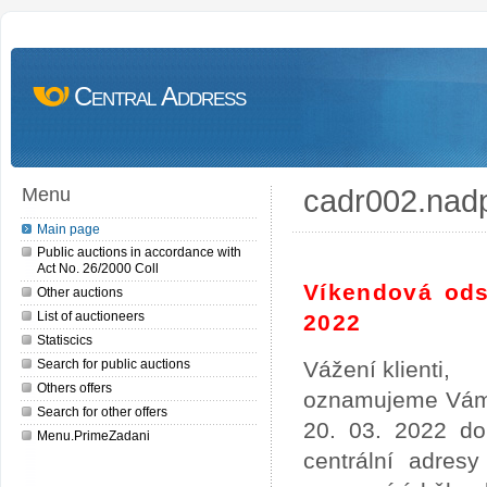
Central Address
cadr002.nad
Menu
Main page
Public auctions in accordance with
Act No. 26/2000 Coll
Víkendová ods
Other auctions
List of auctioneers
2022
Statiscics
Search for public auctions
Vážení klienti,
Others offers
oznamujeme Vám,
Search for other offers
20. 03. 2022 do
Menu.PrimeZadani
centrální adres