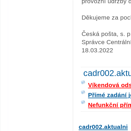
provozní údržby 
Děkujeme za poc
Česká pošta, s. p
Správce Centráln
18.03.2022
cadr002.akt
Víkendová odst
Přímé zadání j
Nefunkční pří
cadr002.aktualni