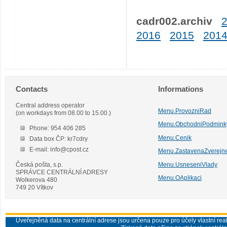
cadr002.archiv
2016
2015
201
Contacts
Informations
Central address operator
Menu.ProvozniRad
(on workdays from 08.00 to 15.00.)
Menu.ObchodniPodmink
Phone: 954 406 285
Menu.Cenik
Data box ČP: kr7cdry
E-mail: info@cpost.cz
Menu.ZastavenaZverejn
Česká pošta, s.p.
Menu.UsneseniVlady
SPRÁVCE CENTRÁLNÍ ADRESY
Menu.OAplikaci
Wolkerova 480
749 20 Vítkov
Uveřejněná data na centrální adrese jsou určena pouze pro účely vlastní real