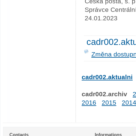
Česká pošta, s. p
Správce Centráln
24.01.2023
cadr002.akt
Změna dostupno
cadr002.aktualni
cadr002.archiv
2016
2015
201
Contacts
Informations