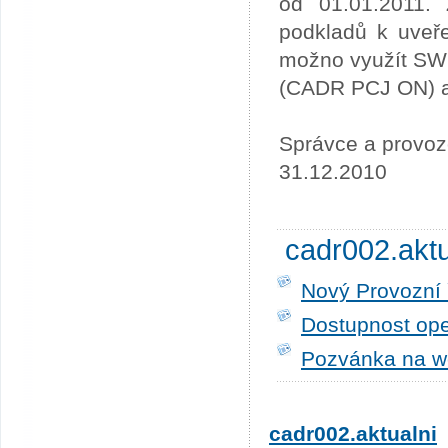
od 01.01.2011. 
podkladů k uveře
možno využít SW
(CADR PCJ ON) a 
Správce a provoz
31.12.2010
cadr002.akt
Nový Provozní 
Dostupnost ope
Pozvánka na w
cadr002.aktualni