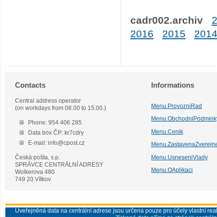
cadr002.archiv
2016
2015
201
Contacts
Informations
Central address operator
Menu.ProvozniRad
(on workdays from 08.00 to 15.00.)
Menu.ObchodniPodmink
Phone: 954 406 285
Menu.Cenik
Data box ČP: kr7cdry
E-mail: info@cpost.cz
Menu.ZastavenaZverejn
Česká pošta, s.p.
Menu.UsneseniVlady
SPRÁVCE CENTRÁLNÍ ADRESY
Menu.OAplikaci
Wolkerova 480
749 20 Vítkov
Uveřejněná data na centrální adrese jsou určena pouze pro účely vlastní real