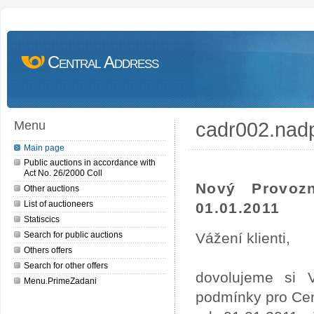
Central Address
cadr002.nad
Menu
Main page
Public auctions in accordance with
Act No. 26/2000 Coll
Nový Provoz
Other auctions
List of auctioneers
01.01.2011
Statiscics
Search for public auctions
Vážení klienti,
Others offers
Search for other offers
dovolujeme si 
Menu.PrimeZadani
podmínky pro Cen