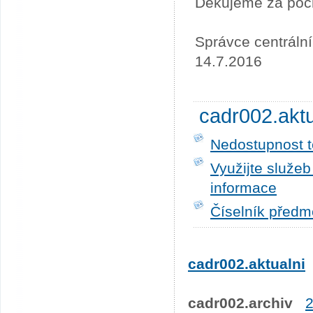
Děkujeme za poc
Správce centráln
14.7.2016
cadr002.akt
Nedostupnost t
Využijte služe
informace
Číselník předm
cadr002.aktualni
cadr002.archiv