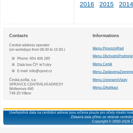
2016
2015
201
Contacts
Informations
Central address operator
Menu.ProvozniRad
(on workdays from 08.00 to 15.00.)
Menu.ObchodniPodmink
Phone: 954 406 285
Menu.Cenik
Data box ČP: kr7cdry
E-mail: info@cpost.cz
Menu.ZastavenaZverejn
Česká pošta, s.p.
Menu.UsneseniVlady
SPRÁVCE CENTRÁLNÍ ADRESY
Menu.OAplikaci
Wolkerova 480
749 20 Vítkov
Uveřejněná data na centrální adrese jsou určena pouze pro účely vlastní real
Získaná data přímo ze stránek centrální
Copyright © 2000-
2026
Č