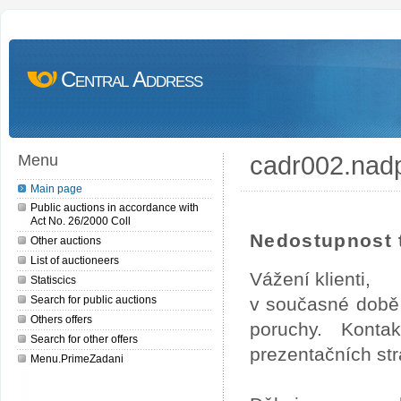
Central Address
cadr002.nad
Menu
Main page
Public auctions in accordance with
Act No. 26/2000 Coll
Nedostupnost t
Other auctions
List of auctioneers
Vážení klienti,
Statiscics
Search for public auctions
v současné době 
Others offers
poruchy. Konta
Search for other offers
prezentačních str
Menu.PrimeZadani