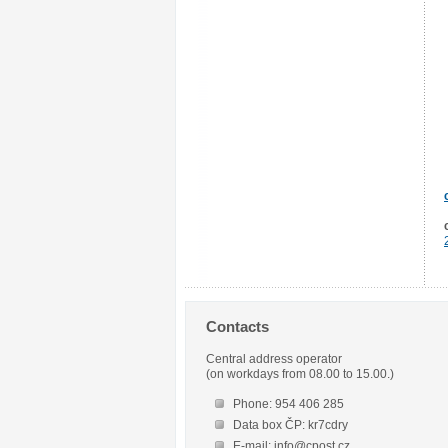
Contacts
Central address operator
(on workdays from 08.00 to 15.00.)
Phone: 954 406 285
Data box ČP: kr7cdry
E-mail: info@cpost.cz