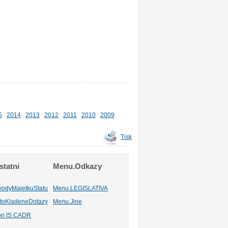
5
2014
2013
2012
2011
2010
2009
Tisk
tatni
Menu.Odkazy
vodyMajetkuStatu
Menu.LEGISLATIVA
toKladeneDotazy
Menu.Jine
ion IS CADR