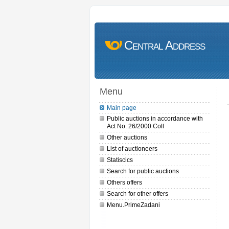
Central Address
Menu
Main page
Public auctions in accordance with
Act No. 26/2000 Coll
Other auctions
List of auctioneers
Statiscics
Search for public auctions
Others offers
Search for other offers
Menu.PrimeZadani