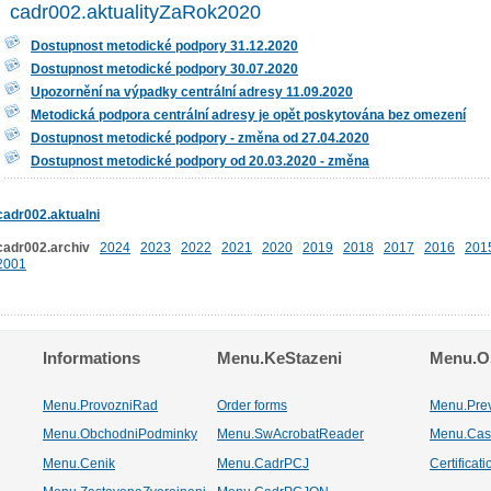
cadr002.aktualityZaRok2020
Dostupnost metodické podpory 31.12.2020
Dostupnost metodické podpory 30.07.2020
Upozornění na výpadky centrální adresy 11.09.2020
Metodická podpora centrální adresy je opět poskytována bez omezení
Dostupnost metodické podpory - změna od 27.04.2020
Dostupnost metodické podpory od 20.03.2020 - změna
cadr002.aktualni
cadr002.archiv
2024
2023
2022
2021
2020
2019
2018
2017
2016
201
2001
Informations
Menu.KeStazeni
Menu.Os
Menu.ProvozniRad
Order forms
Menu.Pre
Menu.ObchodniPodminky
Menu.SwAcrobatReader
Menu.Cas
Menu.Cenik
Menu.CadrPCJ
Certificat