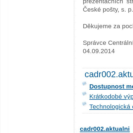
prezentačních st
České pošty, s. p
Děkujeme za poc
Správce Centráln
04.09.2014
cadr002.akt
Dostupnost me
Krátkodobé výp
Technologická 
cadr002.aktualni