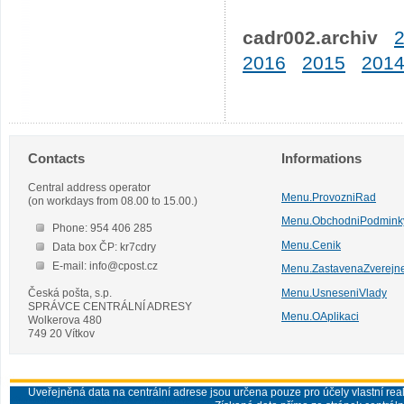
cadr002.archiv
2016
2015
201
Contacts
Informations
Central address operator
Menu.ProvozniRad
(on workdays from 08.00 to 15.00.)
Menu.ObchodniPodmink
Phone: 954 406 285
Menu.Cenik
Data box ČP: kr7cdry
E-mail: info@cpost.cz
Menu.ZastavenaZverejn
Česká pošta, s.p.
Menu.UsneseniVlady
SPRÁVCE CENTRÁLNÍ ADRESY
Menu.OAplikaci
Wolkerova 480
749 20 Vítkov
Uveřejněná data na centrální adrese jsou určena pouze pro účely vlastní real