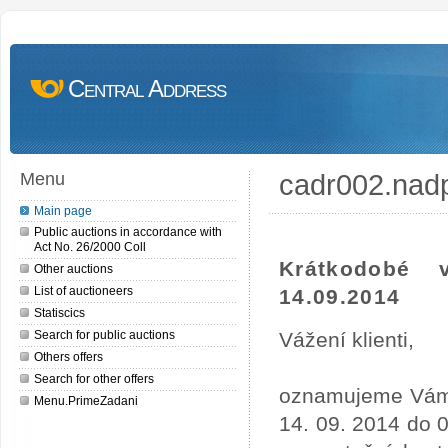
Central Address
cadr002.nad
Menu
Main page
Public auctions in accordance with
Act No. 26/2000 Coll
Krátkodobé 
Other auctions
List of auctioneers
14.09.2014
Statiscics
Search for public auctions
Vážení klienti,
Others offers
Search for other offers
oznamujeme Vám, 
Menu.PrimeZadani
14. 09. 2014 do